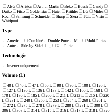
AEG
Ariston
Arthur Martin
Beko
Bosch
Candy
Daiko
Fitco
Goldenstar
Haier
Krühler
LG
Midea
Roch
Samsung
Schneider
Sharp
Siera
TCL
Visio
Whirlpool
Type
Américain
Combiné
Double Porte
Mini
Multi-Portes
Autre
Side-by-Side
top
Une Porte
Technologie
Inverter uniquement
Volume (L)
40 L
46 L
47 L
50 L
90 L
96 L
100 L
120 L
127 L
130 L
136 L
138 L
142 L
160 L
168 L
170 L
180 L
185 L
206 L
211 L
213 L
216 L
220
L
231 L
240 L
250 L
253 L
254 L
260 L
261 L
272 L
275 L
278 L
279 L
280 L
281 L
300 L
306 L
308 L
314 L
315 L
316 L
317 L
318 L
320