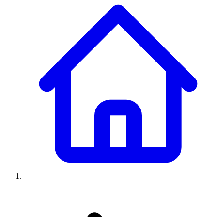
Climatiseurs
Machines à laver
Réfrigérateurs
Congélateurs
Chauffe-
eau
Ressources
Avis climatiseurs
Avis machines à laver
Avis réfrigérateurs
Avis
congélateurs
Guide climatiseur
Guide machine à laver
Guide
réfrigérateur
Guide congélateur
Congélateur poisson
Prix
climatiseurs
Prix machines à laver
Prix réfrigérateurs
Prix
congélateurs
Comparatifs
À propos
Contact
Prix climatiseurs
Prix machines à laver
Prix réfrigérateurs