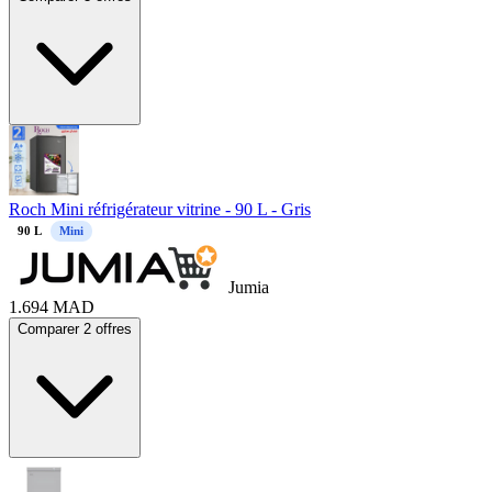
Roch Mini réfrigérateur vitrine - 90 L - Gris
90
L
Mini
Jumia
1.694
MAD
Comparer 2 offres