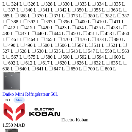
L
324 L
326 L
328 L
330 L
333 L
334 L
335 L
337 L
340 L
341 L
342 L
350 L
355 L
363 L
365 L
368 L
370 L
371 L
373 L
380 L
382 L
387
L
388 L
392 L
393 L
396 L
400 L
410 L
411 L
412 L
415 L
420 L
423 L
424 L
425 L
428 L
430 L
437 L
440 L
444 L
450 L
451 L
453 L
460
L
461 L
464 L
465 L
470 L
476 L
478 L
480 L
490 L
496 L
500 L
506 L
507 L
511 L
521 L
527 L
528 L
530 L
535 L
543 L
547 L
550 L
563
L
567 L
575 L
580 L
590 L
592 L
594 L
600 L
602 L
612 L
617 L
620 L
626 L
632 L
635 L
638 L
640 L
641 L
647 L
650 L
700 L
800 L
Daiko Mini Réfrigérateur 50L
50
L
Mini
Electro Koban
1.550
MAD