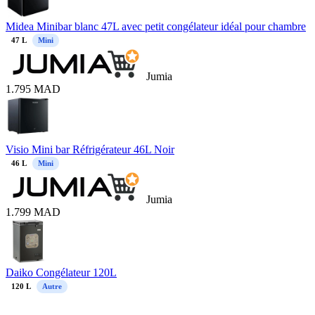
Midea Minibar blanc 47L avec petit congélateur idéal pour chambre
47
L
Mini
Jumia
1.795
MAD
Visio Mini bar Réfrigérateur 46L Noir
46
L
Mini
Jumia
1.799
MAD
Daiko Congélateur 120L
120
L
Autre