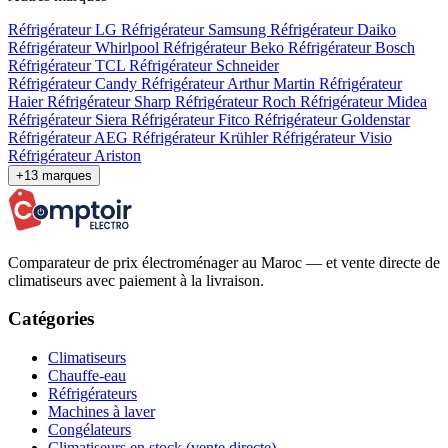
Réfrigérateur LG
Réfrigérateur Samsung
Réfrigérateur Daiko
Réfrigérateur Whirlpool
Réfrigérateur Beko
Réfrigérateur Bosch
Réfrigérateur TCL
Réfrigérateur Schneider
Réfrigérateur Candy
Réfrigérateur Arthur Martin
Réfrigérateur
Haier
Réfrigérateur Sharp
Réfrigérateur Roch
Réfrigérateur Midea
Réfrigérateur Siera
Réfrigérateur Fitco
Réfrigérateur Goldenstar
Réfrigérateur AEG
Réfrigérateur Krühler
Réfrigérateur Visio
Réfrigérateur Ariston
+13 marques
Comparateur de prix électroménager au Maroc — et vente directe de
climatiseurs avec paiement à la livraison.
Catégories
Climatiseurs
Chauffe-eau
Réfrigérateurs
Machines à laver
Congélateurs
Climatiseurs en stock (vente directe)