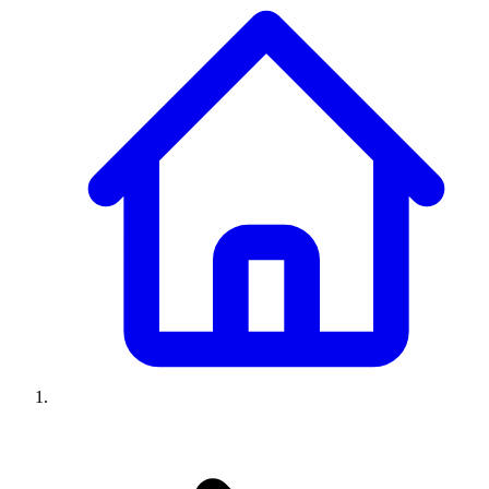
Climatiseurs
Machines à laver
Réfrigérateurs
Congélateurs
Chauffe-
eau
Ressources
Avis climatiseurs
Avis machines à laver
Avis réfrigérateurs
Avis
congélateurs
Guide climatiseur
Guide machine à laver
Guide
réfrigérateur
Guide congélateur
Congélateur poisson
Prix
climatiseurs
Prix machines à laver
Prix réfrigérateurs
Prix
congélateurs
Comparatifs
À propos
Contact
Prix climatiseurs
Prix machines à laver
Prix réfrigérateurs