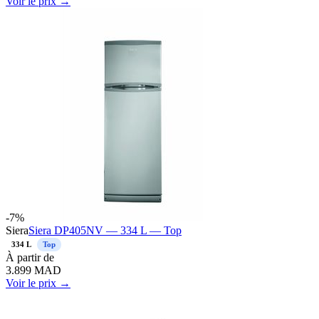
Voir le prix →
-
7
%
Siera
Siera DP405NV — 334 L — Top
334 L
Top
À
partir de
3.899
MAD
Voir le prix →