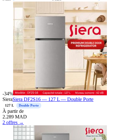
-
34
%
Siera
Siera DF2S16 — 127 L — Double Porte
127 L
Double Porte
À
partir de
2.289
MAD
2 offres →