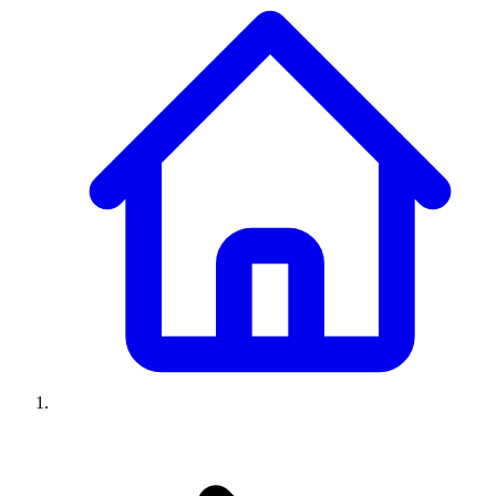
Climatiseurs
Machines à laver
Réfrigérateurs
Congélateurs
Chauffe-
eau
Ressources
Avis climatiseurs
Avis machines à laver
Avis réfrigérateurs
Avis
congélateurs
Guide climatiseur
Guide machine à laver
Guide
réfrigérateur
Guide congélateur
Congélateur poisson
Prix
climatiseurs
Prix machines à laver
Prix réfrigérateurs
Prix
congélateurs
Comparatifs
À propos
Contact
Prix climatiseurs
Prix machines à laver
Prix réfrigérateurs