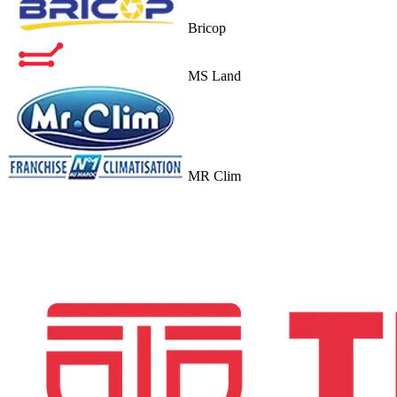
Bricop
MS Land
MR Clim