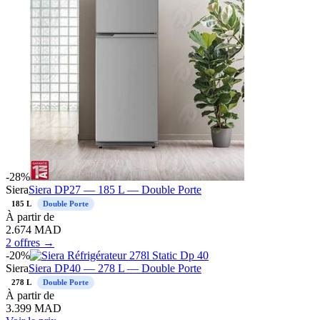
-
28
%
Siera
Siera DP27 — 185 L — Double Porte
185 L
Double Porte
À
partir de
2.674
MAD
2 offres →
-
20
%
Siera
Siera DP40 — 278 L — Double Porte
278 L
Double Porte
À
partir de
3.399
MAD