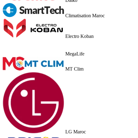
Daiko
Climatisation Maroc
Electro Koban
MegaLife
MT Clim
LG Maroc