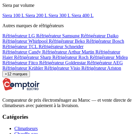
Siera par volume
Siera 100 L
Siera 200 L
Siera 300 L
Siera 400 L
Autres marques de réfrigérateurs
Réfrigérateur LG
Réfrigérateur Samsung
Réfrigérateur Daiko
Réfrigérateur Whirlpool
Réfrigérateur Beko
Réfrigérateur Bosch
Réfrigérateur TCL
Réfrigérateur Schneider
Réfrigérateur Candy
Réfrigérateur Arthur Martin
Réfrigérateur
Haier
Réfrigérateur Sharp
Réfrigérateur Roch
Réfrigérateur Midea
Réfrigérateur Fitco
Réfrigérateur Goldenstar
Réfrigérateur AEG
Réfrigérateur Krühler
Réfrigérateur Visio
Réfrigérateur Ariston
+12 marques
Comparateur de prix électroménager au Maroc — et vente directe de
climatiseurs avec paiement à la livraison.
Catégories
Climatiseurs
Chauffe-eau