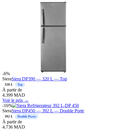
-
6
%
Siera
Siera DP390 — 320 L — Top
320 L
Top
À
partir de
4.399
MAD
Voir le prix →
-
16
%
Siera
Siera DP450 — 392 L — Double Porte
392 L
Double Porte
À
partir de
4.736
MAD