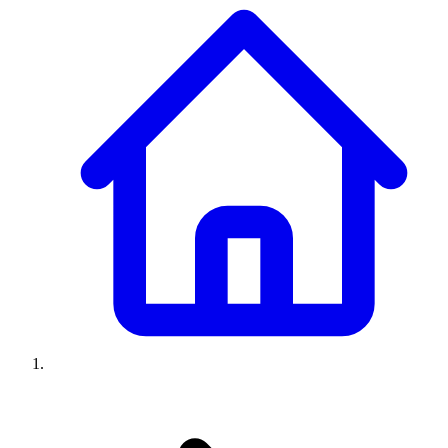
Climatiseurs
Machines à laver
Réfrigérateurs
Congélateurs
Chauffe-
eau
Ressources
Avis climatiseurs
Avis machines à laver
Avis réfrigérateurs
Avis
congélateurs
Guide climatiseur
Guide machine à laver
Guide
réfrigérateur
Guide congélateur
Congélateur poisson
Prix
climatiseurs
Prix machines à laver
Prix réfrigérateurs
Prix
congélateurs
Comparatifs
À propos
Contact
Prix climatiseurs
Prix machines à laver
Prix réfrigérateurs