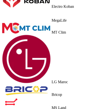
Electro Koban
MegaLife
MT Clim
LG Maroc
Bricop
MS Land