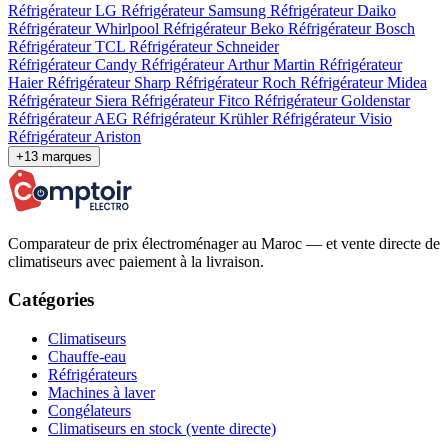
Réfrigérateur LG
Réfrigérateur Samsung
Réfrigérateur Daiko
Réfrigérateur Whirlpool
Réfrigérateur Beko
Réfrigérateur Bosch
Réfrigérateur TCL
Réfrigérateur Schneider
Réfrigérateur Candy
Réfrigérateur Arthur Martin
Réfrigérateur
Haier
Réfrigérateur Sharp
Réfrigérateur Roch
Réfrigérateur Midea
Réfrigérateur Siera
Réfrigérateur Fitco
Réfrigérateur Goldenstar
Réfrigérateur AEG
Réfrigérateur Krühler
Réfrigérateur Visio
Réfrigérateur Ariston
+13 marques
Comparateur de prix électroménager au Maroc — et vente directe de
climatiseurs avec paiement à la livraison.
Catégories
Climatiseurs
Chauffe-eau
Réfrigérateurs
Machines à laver
Congélateurs
Climatiseurs en stock (vente directe)