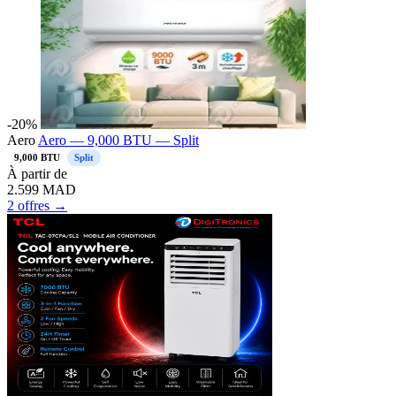
-20%
Aero
Aero — 9,000 BTU — Split
9,000 BTU
Split
À partir de
2.599
MAD
2 offres →