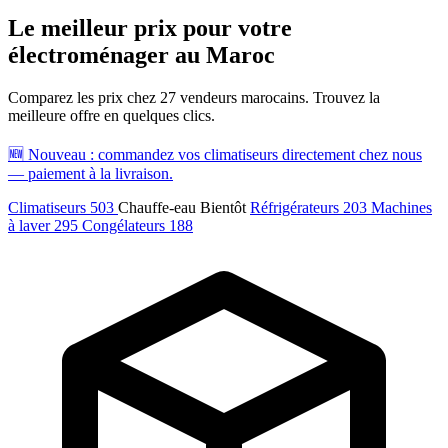
Climatiseurs
Machines à laver
Réfrigérateurs
Congélateurs
Chauffe-
Le meilleur prix pour votre
eau
électroménager au Maroc
Ressources
Comparez les prix chez 27 vendeurs marocains. Trouvez la
meilleure offre en quelques clics.
Avis climatiseurs
Avis machines à laver
Avis réfrigérateurs
Avis
congélateurs
Guide climatiseur
Guide machine à laver
Guide
🆕
Nouveau : commandez vos climatiseurs directement chez nous
réfrigérateur
Guide congélateur
Congélateur poisson
Prix
— paiement à la livraison.
climatiseurs
Prix machines à laver
Prix réfrigérateurs
Prix
congélateurs
Comparatifs
À propos
Contact
Climatiseurs
503
Chauffe-eau
Bientôt
Réfrigérateurs
203
Machines
Prix climatiseurs
Prix machines à laver
Prix réfrigérateurs
à laver
295
Congélateurs
188