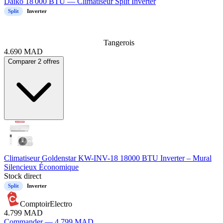
Daiko 18 000 BTU — Climatiseur Split Inverter
Split
Inverter
Tangerois
4.690
MAD
Comparer 2 offres
Climatiseur Goldenstar KW-INV-18 18000 BTU Inverter – Mural
Silencieux Économique
Stock direct
Split
Inverter
ComptoirElectro
4.799
MAD
Commander —
4.799
MAD