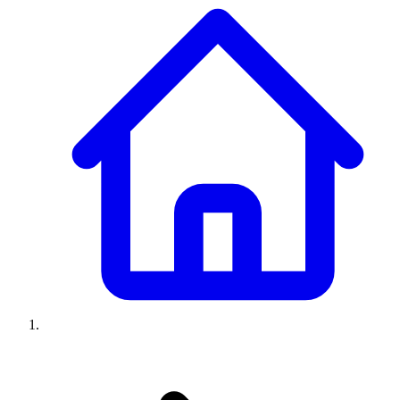
Climatiseurs
Machines à laver
Réfrigérateurs
Congélateurs
Chauffe-
eau
Ressources
Avis climatiseurs
Avis machines à laver
Avis réfrigérateurs
Avis
congélateurs
Guide climatiseur
Guide machine à laver
Guide
réfrigérateur
Guide congélateur
Congélateur poisson
Prix
climatiseurs
Prix machines à laver
Prix réfrigérateurs
Prix
congélateurs
Comparatifs
À propos
Contact
Prix climatiseurs
Prix machines à laver
Prix réfrigérateurs