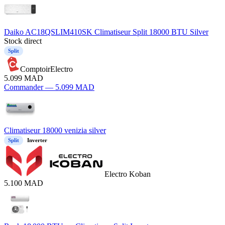
Daiko AC18QSLIM410SK Climatiseur Split 18000 BTU Silver
Stock direct
Split
ComptoirElectro
5.099
MAD
Commander —
5.099
MAD
Climatiseur 18000 venizia silver
Split
Inverter
Electro Koban
5.100
MAD