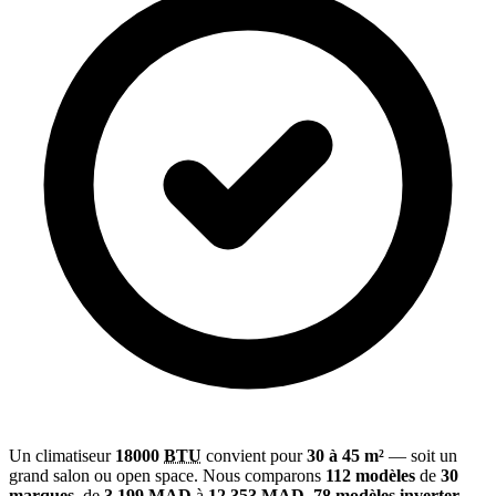
Un climatiseur
18000
BTU
convient pour
30 à 45 m²
— soit un
grand salon ou open space. Nous comparons
112 modèles
de
30
marques
, de
3.199 MAD
à
12.353 MAD
.
78 modèles
inverter