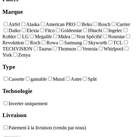
Marque
Airfel
Alaska
American PRO
Beko
Bosch
Carrier
Daiko
Elexia
Fitco
Goldenstar
Hitachi
Ingelec
Kohler
LG
Megalife
Midea
Non Spécifié
Nourstar
Revolution
Roch
Rowa
Samsung
Skyworth
TCL
TECHVISION
Taurus
Thomson
Venezia
Whirlpool
York
Zenya
Type
Cassette
gainable
Mural
Autre
Split
Technologie
Inverter uniquement
Livraison
Paiement à la livraison (vendu par nous)