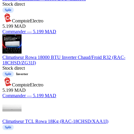
Stock direct
Split
ComptoirElectro
5.199
MAD
Commander —
5.199
MAD
Climatiseur Rowa 18000 BTU Inverter Chaud/Froid R32 (RAC-
18CHSD/ZG31I)
Stock direct
Split
Inverter
ComptoirElectro
5.199
MAD
Commander —
5.199
MAD
Climatiseur TCL Rowa 18Kg (RAC-18CHSD/XAA1I)
Split