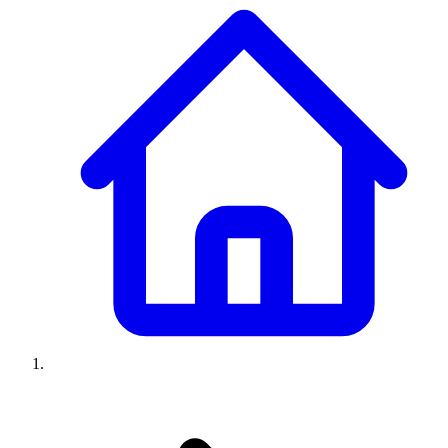
Climatiseurs
Machines à laver
Réfrigérateurs
Congélateurs
Chauffe-
eau
Ressources
Avis climatiseurs
Avis machines à laver
Avis réfrigérateurs
Avis
congélateurs
Guide climatiseur
Guide machine à laver
Guide
réfrigérateur
Guide congélateur
Congélateur poisson
Prix
climatiseurs
Prix machines à laver
Prix réfrigérateurs
Prix
congélateurs
Comparatifs
À propos
Contact
Prix climatiseurs
Prix machines à laver
Prix réfrigérateurs