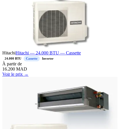
Hitachi
Hitachi — 24.000 BTU — Cassette
24.000 BTU
Cassette
Inverter
À
partir de
16.200
MAD
Voir le prix →