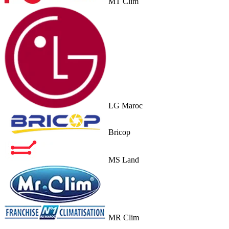
MT Clim
LG Maroc
Bricop
MS Land
MR Clim