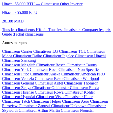
Hitachi 55 000 BTU — Climatiseur Other Inverter
Hitachi · 55.000 BTU
28.188 MAD
Tous les climatiseurs Hitachi
Tous les climatiseurs
Comparer les prix
Guide d'achat climatiseurs
Autres marques
Climatiseur Carrier
Climatiseur LG
Climatiseur TCL
Climatiseur
Midea
Climatiseur Daiko
Climatiseur Ingelec
Climatiseur Hitachi
Climatiseur Samsung
Climatiseur Megalife
Climatiseur Bosch
Climatiseur Taurus
Climatiseur York
Climatiseur Roch
Climatiseur Non Spécifié
Climatiseur Fitco
Climatiseur Alaska
Climatiseur American PRO
Climatiseur Venezia
Climatiseur Beko
Climatiseur Whirlpool
Climatiseur General
Climatiseur Airfel
Climatiseur Thomson
Climatiseur Zenya
Climatiseur Goldenstar
Climatiseur Elexia
Climatiseur Hisense
Climatiseur Rowa
Climatiseur Kohler
Climatiseur Hyundai
Climatiseur Visio
Climatiseur Haier
Climatiseur Tatch
Climatiseur Helper
Climatiseur Aero
Climatiseur
Euroview
Climatiseur Zanussi
Climatiseur Unknown
Climatiseur
Skyworth
Climatiseur Arthur Martin
Climatiseur Nourstar