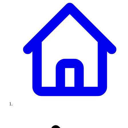
Climatiseurs
Machines à laver
Réfrigérateurs
Congélateurs
Chauffe-
eau
Ressources
Avis climatiseurs
Avis machines à laver
Avis réfrigérateurs
Avis
congélateurs
Guide climatiseur
Guide machine à laver
Guide
réfrigérateur
Guide congélateur
Congélateur poisson
Prix
climatiseurs
Prix machines à laver
Prix réfrigérateurs
Prix
congélateurs
Comparatifs
À propos
Contact
Prix climatiseurs
Prix machines à laver
Prix réfrigérateurs