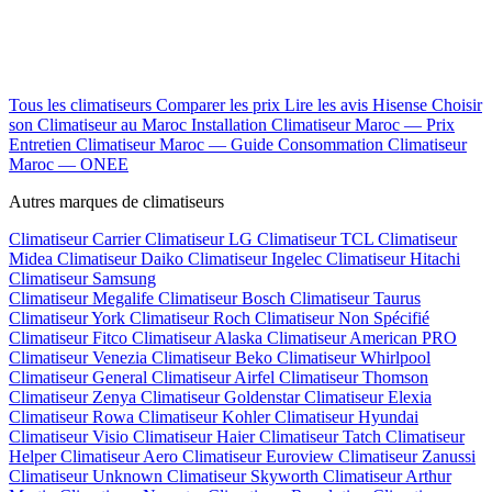
Tous les climatiseurs
Comparer les prix
Lire les avis Hisense
Choisir
son Climatiseur au Maroc
Installation Climatiseur Maroc — Prix
Entretien Climatiseur Maroc — Guide
Consommation Climatiseur
Maroc — ONEE
Autres marques de climatiseurs
Climatiseur Carrier
Climatiseur LG
Climatiseur TCL
Climatiseur
Midea
Climatiseur Daiko
Climatiseur Ingelec
Climatiseur Hitachi
Climatiseur Samsung
Climatiseur Megalife
Climatiseur Bosch
Climatiseur Taurus
Climatiseur York
Climatiseur Roch
Climatiseur Non Spécifié
Climatiseur Fitco
Climatiseur Alaska
Climatiseur American PRO
Climatiseur Venezia
Climatiseur Beko
Climatiseur Whirlpool
Climatiseur General
Climatiseur Airfel
Climatiseur Thomson
Climatiseur Zenya
Climatiseur Goldenstar
Climatiseur Elexia
Climatiseur Rowa
Climatiseur Kohler
Climatiseur Hyundai
Climatiseur Visio
Climatiseur Haier
Climatiseur Tatch
Climatiseur
Helper
Climatiseur Aero
Climatiseur Euroview
Climatiseur Zanussi
Climatiseur Unknown
Climatiseur Skyworth
Climatiseur Arthur