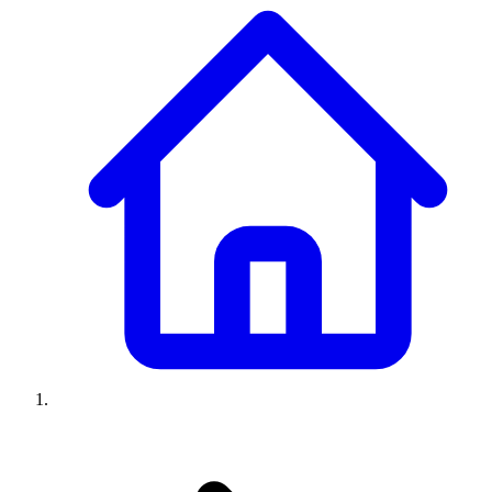
Climatiseurs
Machines à laver
Réfrigérateurs
Congélateurs
Chauffe-
eau
Ressources
Avis climatiseurs
Avis machines à laver
Avis réfrigérateurs
Avis
congélateurs
Guide climatiseur
Guide machine à laver
Guide
réfrigérateur
Guide congélateur
Congélateur poisson
Prix
climatiseurs
Prix machines à laver
Prix réfrigérateurs
Prix
congélateurs
Comparatifs
À propos
Contact
Prix climatiseurs
Prix machines à laver
Prix réfrigérateurs