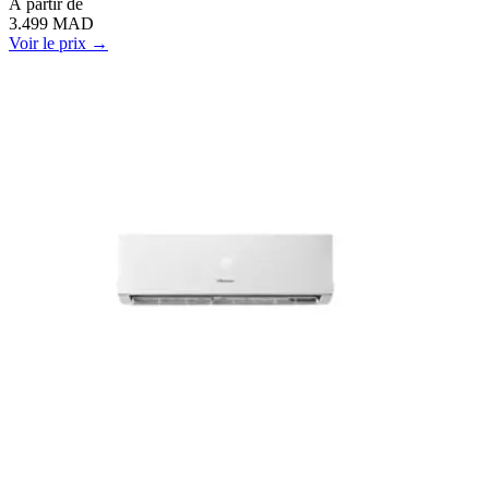
À
partir de
3.499
MAD
Voir le prix →