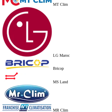
MT Clim
LG Maroc
Bricop
MS Land
MR Clim