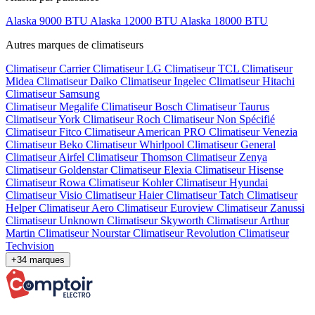
Alaska 9000 BTU
Alaska 12000 BTU
Alaska 18000 BTU
Autres marques de climatiseurs
Climatiseur Carrier
Climatiseur LG
Climatiseur TCL
Climatiseur
Midea
Climatiseur Daiko
Climatiseur Ingelec
Climatiseur Hitachi
Climatiseur Samsung
Climatiseur Megalife
Climatiseur Bosch
Climatiseur Taurus
Climatiseur York
Climatiseur Roch
Climatiseur Non Spécifié
Climatiseur Fitco
Climatiseur American PRO
Climatiseur Venezia
Climatiseur Beko
Climatiseur Whirlpool
Climatiseur General
Climatiseur Airfel
Climatiseur Thomson
Climatiseur Zenya
Climatiseur Goldenstar
Climatiseur Elexia
Climatiseur Hisense
Climatiseur Rowa
Climatiseur Kohler
Climatiseur Hyundai
Climatiseur Visio
Climatiseur Haier
Climatiseur Tatch
Climatiseur
Helper
Climatiseur Aero
Climatiseur Euroview
Climatiseur Zanussi
Climatiseur Unknown
Climatiseur Skyworth
Climatiseur Arthur
Martin
Climatiseur Nourstar
Climatiseur Revolution
Climatiseur
Techvision
+34 marques