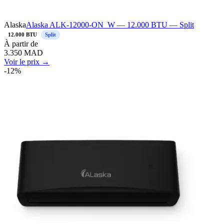
Alaska
Alaska ALK-12000-ON_W — 12.000 BTU — Split
12.000 BTU
Split
À
partir de
3.350
MAD
Voir le prix →
-
12
%