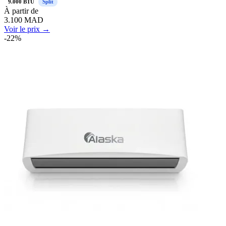
9.000 BTU
Split
À
partir de
3.100
MAD
Voir le prix →
-
22
%