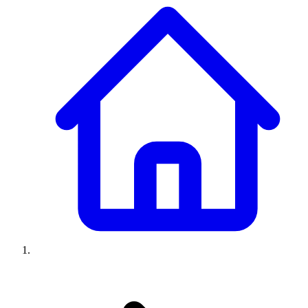
Climatiseurs
Machines à laver
Réfrigérateurs
Congélateurs
Chauffe-
eau
Ressources
Avis climatiseurs
Avis machines à laver
Avis réfrigérateurs
Avis
congélateurs
Guide climatiseur
Guide machine à laver
Guide
réfrigérateur
Guide congélateur
Congélateur poisson
Prix
climatiseurs
Prix machines à laver
Prix réfrigérateurs
Prix
congélateurs
Comparatifs
À propos
Contact
Prix climatiseurs
Prix machines à laver
Prix réfrigérateurs