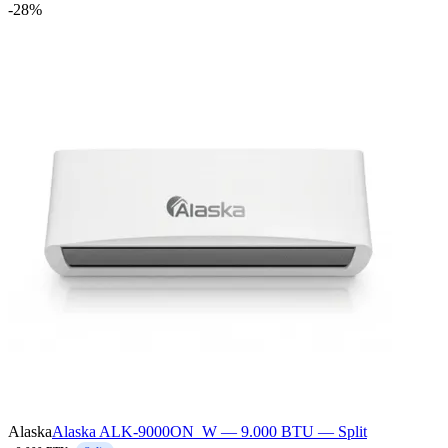
-
28
%
Alaska
Alaska ALK-9000ON_W — 9.000 BTU — Split