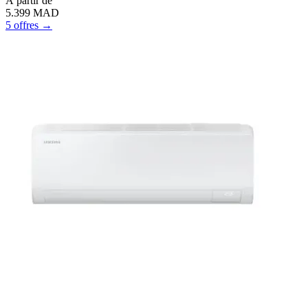
À
partir de
5.399
MAD
5 offres →