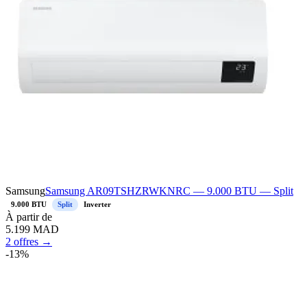
Samsung
Samsung AR09TSHZRWKNRC — 9.000 BTU — Split
9.000 BTU
Split
Inverter
À
partir de
5.199
MAD
2 offres →
-
13
%