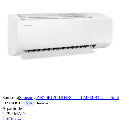
Samsung
Samsung AR50F12C1RHRC — 12.000 BTU — Split
12.000 BTU
Split
Inverter
À
partir de
5.799
MAD
2 offres →