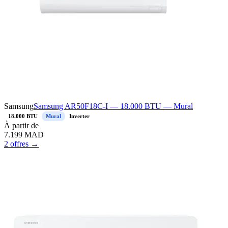
Samsung
Samsung AR09TSHZRWKX — 9.000 BTU — Split
9.000 BTU
Split
Inverter
À
partir de
6.799
MAD
Voir le prix →