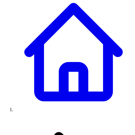
Climatiseurs
Machines à laver
Réfrigérateurs
Congélateurs
Chauffe-
eau
Ressources
Avis climatiseurs
Avis machines à laver
Avis réfrigérateurs
Avis
congélateurs
Guide climatiseur
Guide machine à laver
Guide
réfrigérateur
Guide congélateur
Congélateur poisson
Prix
climatiseurs
Prix machines à laver
Prix réfrigérateurs
Prix
congélateurs
Comparatifs
À propos
Contact
Prix climatiseurs
Prix machines à laver
Prix réfrigérateurs