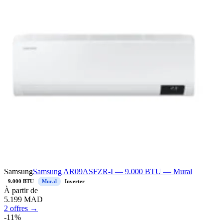
Samsung
Samsung AR09ASFZR-I — 9.000 BTU — Mural
9.000 BTU
Mural
Inverter
À
partir de
5.199
MAD
2 offres →
-
11
%