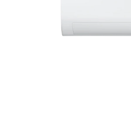
Samsung
Samsung AR09ASFZRWKNRC — 9.000 BTU — Split
9.000 BTU
Split
Inverter
À
partir de
6.099
MAD
Voir le prix →