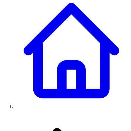
Climatiseurs
Machines à laver
Réfrigérateurs
Congélateurs
Chauffe-
eau
Ressources
Avis climatiseurs
Avis machines à laver
Avis réfrigérateurs
Avis
congélateurs
Guide climatiseur
Guide machine à laver
Guide
réfrigérateur
Guide congélateur
Congélateur poisson
Prix
climatiseurs
Prix machines à laver
Prix réfrigérateurs
Prix
congélateurs
Comparatifs
À propos
Contact
Prix climatiseurs
Prix machines à laver
Prix réfrigérateurs