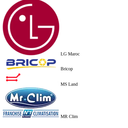
LG Maroc
Bricop
MS Land
MR Clim