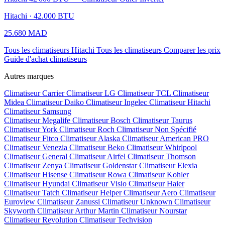
Hitachi · 42.000 BTU
25.680 MAD
Tous les climatiseurs Hitachi
Tous les climatiseurs
Comparer les prix
Guide d'achat climatiseurs
Autres marques
Climatiseur Carrier
Climatiseur LG
Climatiseur TCL
Climatiseur
Midea
Climatiseur Daiko
Climatiseur Ingelec
Climatiseur Hitachi
Climatiseur Samsung
Climatiseur Megalife
Climatiseur Bosch
Climatiseur Taurus
Climatiseur York
Climatiseur Roch
Climatiseur Non Spécifié
Climatiseur Fitco
Climatiseur Alaska
Climatiseur American PRO
Climatiseur Venezia
Climatiseur Beko
Climatiseur Whirlpool
Climatiseur General
Climatiseur Airfel
Climatiseur Thomson
Climatiseur Zenya
Climatiseur Goldenstar
Climatiseur Elexia
Climatiseur Hisense
Climatiseur Rowa
Climatiseur Kohler
Climatiseur Hyundai
Climatiseur Visio
Climatiseur Haier
Climatiseur Tatch
Climatiseur Helper
Climatiseur Aero
Climatiseur
Euroview
Climatiseur Zanussi
Climatiseur Unknown
Climatiseur
Skyworth
Climatiseur Arthur Martin
Climatiseur Nourstar
Climatiseur Revolution
Climatiseur Techvision