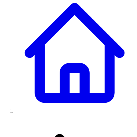
Climatiseurs
Machines à laver
Réfrigérateurs
Congélateurs
Chauffe-
eau
Ressources
Avis climatiseurs
Avis machines à laver
Avis réfrigérateurs
Avis
congélateurs
Guide climatiseur
Guide machine à laver
Guide
réfrigérateur
Guide congélateur
Congélateur poisson
Prix
climatiseurs
Prix machines à laver
Prix réfrigérateurs
Prix
congélateurs
Comparatifs
À propos
Contact
Prix climatiseurs
Prix machines à laver
Prix réfrigérateurs