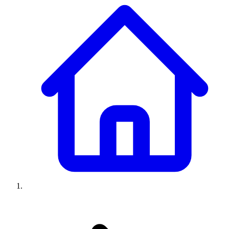
Climatiseurs
Machines à laver
Réfrigérateurs
Congélateurs
Chauffe-
eau
Ressources
Avis climatiseurs
Avis machines à laver
Avis réfrigérateurs
Avis
congélateurs
Guide climatiseur
Guide machine à laver
Guide
réfrigérateur
Guide congélateur
Congélateur poisson
Prix
climatiseurs
Prix machines à laver
Prix réfrigérateurs
Prix
congélateurs
Comparatifs
À propos
Contact
Prix climatiseurs
Prix machines à laver
Prix réfrigérateurs