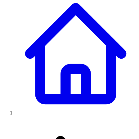
Climatiseurs
Machines à laver
Réfrigérateurs
Congélateurs
Chauffe-
eau
Ressources
Avis climatiseurs
Avis machines à laver
Avis réfrigérateurs
Avis
congélateurs
Guide climatiseur
Guide machine à laver
Guide
réfrigérateur
Guide congélateur
Congélateur poisson
Prix
climatiseurs
Prix machines à laver
Prix réfrigérateurs
Prix
congélateurs
Comparatifs
À propos
Contact
Prix climatiseurs
Prix machines à laver
Prix réfrigérateurs