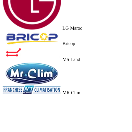
LG Maroc
Bricop
MS Land
MR Clim