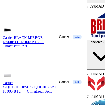
7.399
MAD
Carrier
Split
Carrier BLACK MIRROR
18000BTU 18 000 BTU —
Comparer 2 
Climatiseur Split
7.500
MAD
Carrier
Split
Carrier
42QHG018D8SC/38QHG018D8SC
18 000 BTU — Climatiseur Split
7.655
MAD