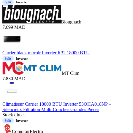
Split
Inverter
Biougnach
7.699
MAD
Carrier black mirroir Inverter R32 18000 BTU
Split
Inverter
MT Clim
7.830
MAD
Climatiseur Carrier 18000 BTU Inverter 53QHA018NP –
Silencieux Filtration Multi-Couches Grandes Pièces
Stock direct
Split
Inverter
ComptoirElectro