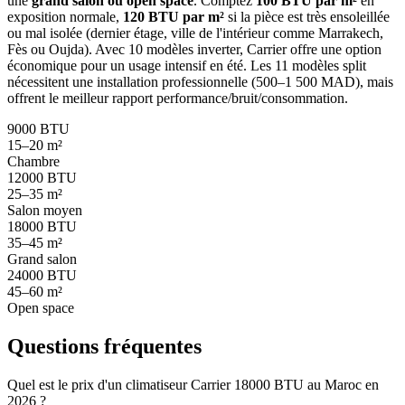
une
grand salon ou open space
. Comptez
100 BTU par m²
en
exposition normale,
120 BTU par m²
si la pièce est très ensoleillée
ou mal isolée (dernier étage, ville de l'intérieur comme Marrakech,
Fès ou Oujda). Avec 10 modèles inverter, Carrier offre une option
économique pour un usage intensif en été. Les 11 modèles split
nécessitent une installation professionnelle (500–1 500 MAD), mais
offrent le meilleur rapport performance/bruit/consommation.
9000 BTU
15–20 m²
Chambre
12000 BTU
25–35 m²
Salon moyen
18000 BTU
35–45 m²
Grand salon
24000 BTU
45–60 m²
Open space
Questions fréquentes
Quel est le prix d'un climatiseur Carrier 18000 BTU au Maroc en
2026 ?