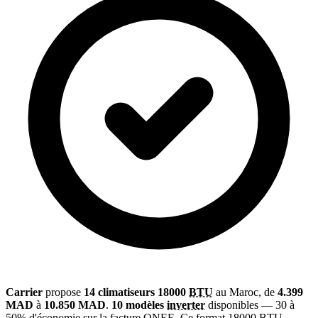
Carrier
propose
14 climatiseurs 18000
BTU
au Maroc, de
4.399
MAD
à
10.850 MAD
.
10 modèles
inverter
disponibles — 30 à
50% d'économie sur la facture
ONEE
. Ce format 18000 BTU