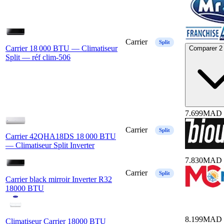
Carrier
Split
Carrier 18 000 BTU — Climatiseur
Comparer 2 
Split — réf clim-506
7.699
MAD
Carrier
Split
Carrier 42QHA18DS 18 000 BTU
— Climatiseur Split Inverter
7.830
MAD
Carrier
Split
Carrier black mirroir Inverter R32
18000 BTU
8.199
MAD
Climatiseur Carrier 18000 BTU