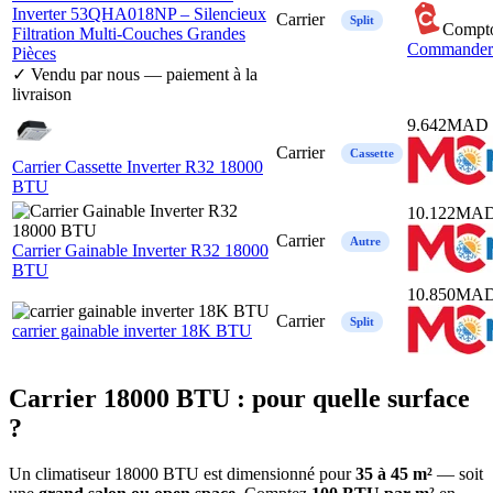
Inverter 53QHA018NP – Silencieux
Carrier
Split
Compto
Filtration Multi-Couches Grandes
Commande
Pièces
✓ Vendu par nous — paiement à la
livraison
9.642
MAD
Carrier
Cassette
Carrier Cassette Inverter R32 18000
BTU
10.122
MA
Carrier
Autre
Carrier Gainable Inverter R32 18000
BTU
10.850
MA
Carrier
Split
carrier gainable inverter 18K BTU
Carrier 18000 BTU : pour quelle surface
?
Un climatiseur 18000 BTU est dimensionné pour
35 à 45 m²
— soit