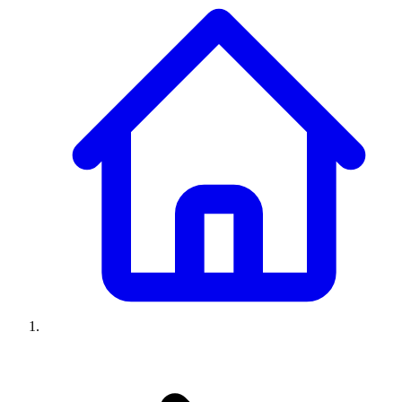
Climatiseurs
Machines à laver
Réfrigérateurs
Congélateurs
Chauffe-
eau
Ressources
Avis climatiseurs
Avis machines à laver
Avis réfrigérateurs
Avis
congélateurs
Guide climatiseur
Guide machine à laver
Guide
réfrigérateur
Guide congélateur
Congélateur poisson
Prix
climatiseurs
Prix machines à laver
Prix réfrigérateurs
Prix
congélateurs
Comparatifs
À propos
Contact
Prix climatiseurs
Prix machines à laver
Prix réfrigérateurs