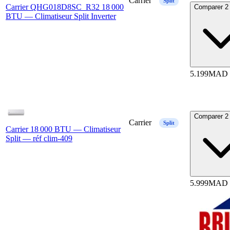
Carrier
Split
Carrier QHG018D8SC_R32 18 000
Comparer 2 
BTU — Climatiseur Split Inverter
5.199
MAD
Comparer 2 
Carrier
Split
Carrier 18 000 BTU — Climatiseur
Split — réf clim-409
5.999
MAD