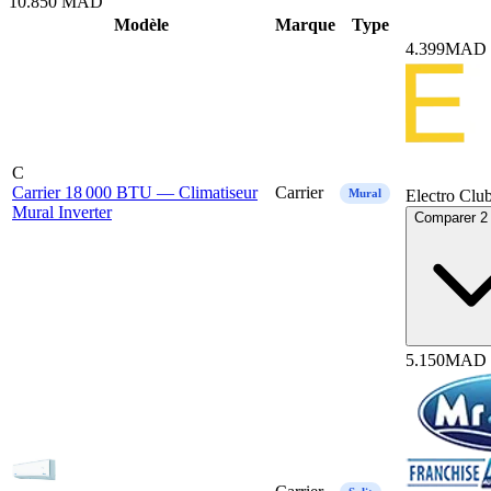
10.850
MAD
Mod
è
le
Marque
Type
4.399
MAD
C
Carrier 18 000 BTU — Climatiseur
Carrier
Mural
Electro Clu
Mural Inverter
Comparer 2 
5.150
MAD