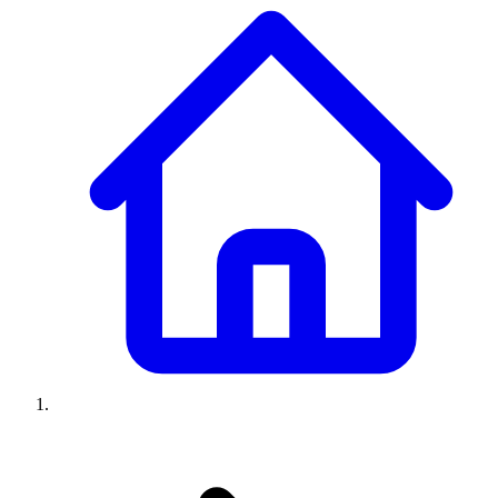
Climatiseurs
Machines à laver
Réfrigérateurs
Congélateurs
Chauffe-
eau
Ressources
Avis climatiseurs
Avis machines à laver
Avis réfrigérateurs
Avis
congélateurs
Guide climatiseur
Guide machine à laver
Guide
réfrigérateur
Guide congélateur
Congélateur poisson
Prix
climatiseurs
Prix machines à laver
Prix réfrigérateurs
Prix
congélateurs
Comparatifs
À propos
Contact
Prix climatiseurs
Prix machines à laver
Prix réfrigérateurs