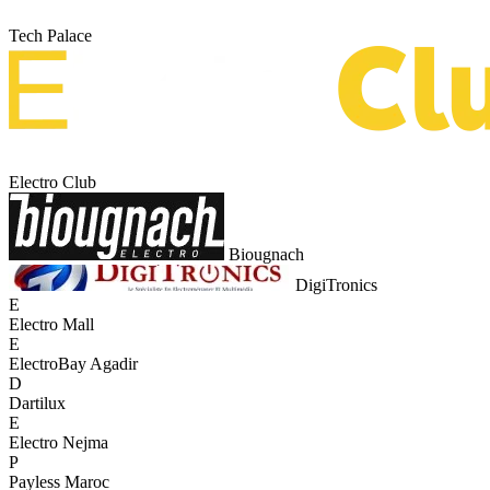
Tech Palace
Electro Club
Biougnach
DigiTronics
E
Electro Mall
E
ElectroBay Agadir
D
Dartilux
E
Electro Nejma
P
Payless Maroc