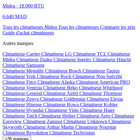
Midea · 18.000 BTU
6.640 MAD
Tous les climatiseurs Midea
Tous les climatiseurs
Comparer les prix
Guide d'achat climatiseurs
Autres marques
Climatiseur Carrier
Climatiseur LG
Climatiseur TCL
Climatiseur
Midea
Climatiseur Daiko
Climatiseur Ingelec
Climatiseur Hitachi
Climatiseur Samsung
Climatiseur Megalife
Climatiseur Bosch
Climatiseur Taurus
Climatiseur York
Climatiseur Roch
Climatiseur Non Spécifié
Climatiseur Fitco
Climatiseur Alaska
Climatiseur American PRO
Climatiseur Venezia
Climatiseur Beko
Climatiseur Whirlpool
Climatiseur General
Climatiseur Airfel
Climatiseur Thomson
Climatiseur Zenya
Climatiseur Goldenstar
Climatiseur Elexia
Climatiseur Hisense
Climatiseur Rowa
Climatiseur Kohler
Climatiseur Hyundai
Climatiseur Visio
Climatiseur Haier
Climatiseur Tatch
Climatiseur Helper
Climatiseur Aero
Climatiseur
Euroview
Climatiseur Zanussi
Climatiseur Unknown
Climatiseur
Skyworth
Climatiseur Arthur Martin
Climatiseur Nourstar
Climatiseur Revolution
Climatiseur Techvision
+35 marques