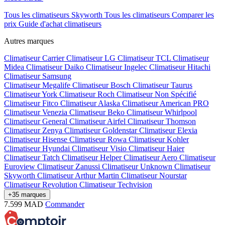
Tous les climatiseurs Skyworth
Tous les climatiseurs
Comparer les
prix
Guide d'achat climatiseurs
Autres marques
Climatiseur Carrier
Climatiseur LG
Climatiseur TCL
Climatiseur
Midea
Climatiseur Daiko
Climatiseur Ingelec
Climatiseur Hitachi
Climatiseur Samsung
Climatiseur Megalife
Climatiseur Bosch
Climatiseur Taurus
Climatiseur York
Climatiseur Roch
Climatiseur Non Spécifié
Climatiseur Fitco
Climatiseur Alaska
Climatiseur American PRO
Climatiseur Venezia
Climatiseur Beko
Climatiseur Whirlpool
Climatiseur General
Climatiseur Airfel
Climatiseur Thomson
Climatiseur Zenya
Climatiseur Goldenstar
Climatiseur Elexia
Climatiseur Hisense
Climatiseur Rowa
Climatiseur Kohler
Climatiseur Hyundai
Climatiseur Visio
Climatiseur Haier
Climatiseur Tatch
Climatiseur Helper
Climatiseur Aero
Climatiseur
Euroview
Climatiseur Zanussi
Climatiseur Unknown
Climatiseur
Skyworth
Climatiseur Arthur Martin
Climatiseur Nourstar
Climatiseur Revolution
Climatiseur Techvision
+35 marques
7.599
MAD
Commander