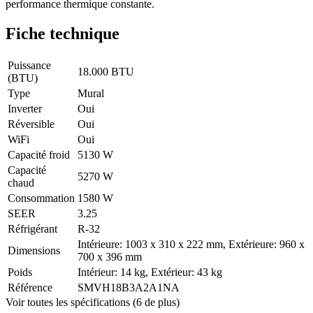
performance thermique constante.
Fiche technique
Puissance
18.000 BTU
(BTU)
Type
Mural
Inverter
Oui
Réversible
Oui
WiFi
Oui
Capacité froid
5130 W
Capacité
5270 W
chaud
Consommation
1580 W
SEER
3.25
Réfrigérant
R-32
Intérieure: 1003 x 310 x 222 mm, Extérieure: 960 x
Dimensions
700 x 396 mm
Poids
Intérieur: 14 kg, Extérieur: 43 kg
Référence
SMVH18B3A2A1NA
Voir toutes les spécifications (6 de plus)