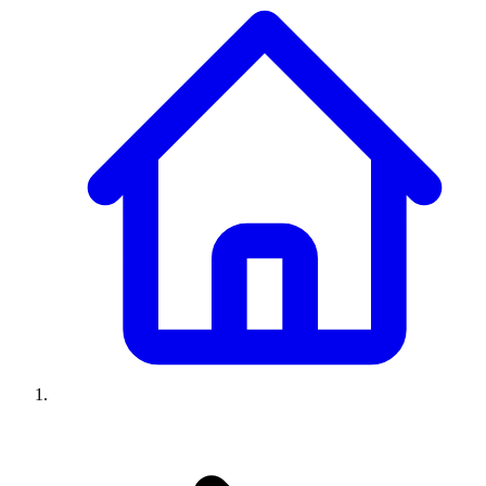
Climatiseurs
Machines à laver
Réfrigérateurs
Congélateurs
Chauffe-
eau
Ressources
Avis climatiseurs
Avis machines à laver
Avis réfrigérateurs
Avis
congélateurs
Guide climatiseur
Guide machine à laver
Guide
réfrigérateur
Guide congélateur
Congélateur poisson
Prix
climatiseurs
Prix machines à laver
Prix réfrigérateurs
Prix
congélateurs
Comparatifs
À propos
Contact
Prix climatiseurs
Prix machines à laver
Prix réfrigérateurs