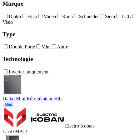
Marque
Daiko
Fitco
Midea
Roch
Schneider
Siera
TCL
Visio
Type
Double Porte
Mini
Autre
Technologie
Inverter uniquement
Daiko Mini Réfrigérateur 50L
Mini
Electro Koban
1.550
MAD