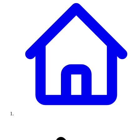
Climatiseurs
Machines à laver
Réfrigérateurs
Congélateurs
Chauffe-
eau
Ressources
Avis climatiseurs
Avis machines à laver
Avis réfrigérateurs
Avis
congélateurs
Guide climatiseur
Guide machine à laver
Guide
réfrigérateur
Guide congélateur
Congélateur poisson
Prix
climatiseurs
Prix machines à laver
Prix réfrigérateurs
Prix
congélateurs
Comparatifs
À propos
Contact
Prix climatiseurs
Prix machines à laver
Prix réfrigérateurs