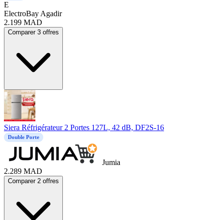
E
ElectroBay Agadir
2.199
MAD
Comparer 3 offres
Siera Réfrigérateur 2 Portes 127L, 42 dB, DF2S-16
Double Porte
Jumia
2.289
MAD
Comparer 2 offres