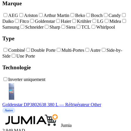
Marque
AEG
Ariston
Arthur Martin
Beko
Bosch
Candy
Daiko
Fitco
Goldenstar
Haier
Krühler
LG
Midea
Samsung
Schneider
Sharp
Siera
TCL
Whirlpool
Type
Combiné
Double Porte
Multi-Portes
Autre
Side-by-
Side
Une Porte
Technologie
Inverter uniquement
Goldenstar DP3802638 380 L — Réfrigérateur Other
Autre
Jumia
2.949
MAD