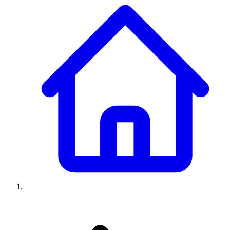
Climatiseurs
Machines à laver
Réfrigérateurs
Congélateurs
Chauffe-
eau
Ressources
Avis climatiseurs
Avis machines à laver
Avis réfrigérateurs
Avis
congélateurs
Guide climatiseur
Guide machine à laver
Guide
réfrigérateur
Guide congélateur
Congélateur poisson
Prix
climatiseurs
Prix machines à laver
Prix réfrigérateurs
Prix
congélateurs
Comparatifs
À propos
Contact
Prix climatiseurs
Prix machines à laver
Prix réfrigérateurs