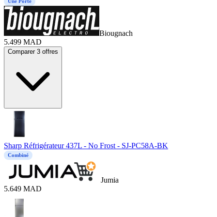
Une Porte
Biougnach
5.499
MAD
Comparer 3 offres
Sharp Réfrigérateur 437L - No Frost - SJ-PC58A-BK
Combiné
Jumia
5.649
MAD