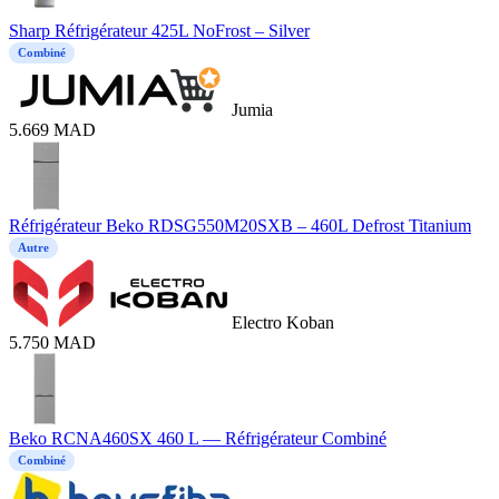
Sharp Réfrigérateur 425L NoFrost – Silver
Combiné
Jumia
5.669
MAD
Réfrigérateur Beko RDSG550M20SXB – 460L Defrost Titanium
Autre
Electro Koban
5.750
MAD
Beko RCNA460SX 460 L — Réfrigérateur Combiné
Combiné