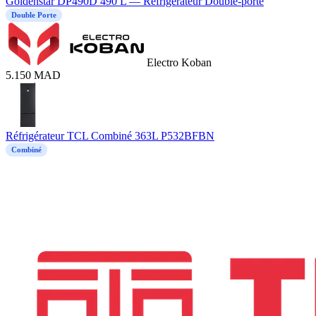
Goldenstar DP490D 490 L — Réfrigérateur Double-porte
Double Porte
Electro Koban
5.150
MAD
Réfrigérateur TCL Combiné 363L P532BFBN
Combiné