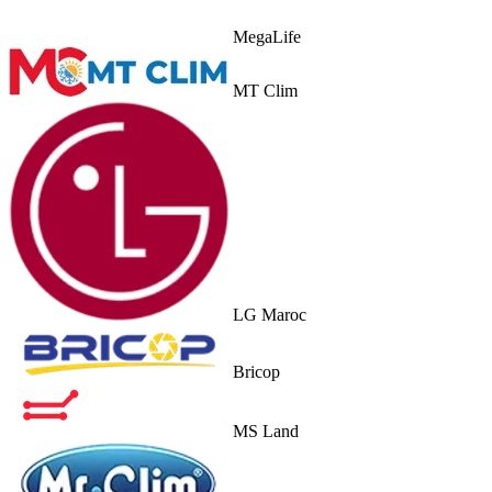
MegaLife
MT Clim
LG Maroc
Bricop
MS Land