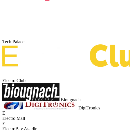
Tech Palace
Electro Club
Biougnach
DigiTronics
E
Electro Mall
E
ElectroBay Agadir