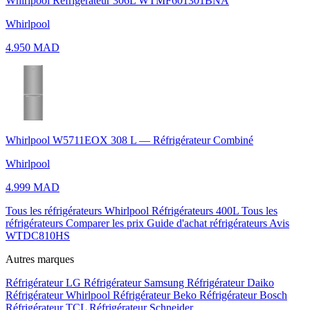
Whirlpool Refrigerateur 306L WTMF601301BNA
Whirlpool
4.950 MAD
Whirlpool W5711EOX 308 L — Réfrigérateur Combiné
Whirlpool
4.999 MAD
Tous les réfrigérateurs Whirlpool
Réfrigérateurs 400L
Tous les
réfrigérateurs
Comparer les prix
Guide d'achat réfrigérateurs
Avis
WTDC810HS
Autres marques
Réfrigérateur LG
Réfrigérateur Samsung
Réfrigérateur Daiko
Réfrigérateur Whirlpool
Réfrigérateur Beko
Réfrigérateur Bosch
Réfrigérateur TCL
Réfrigérateur Schneider