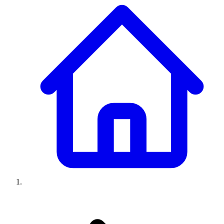
Climatiseurs
Machines à laver
Réfrigérateurs
Congélateurs
Chauffe-
eau
Ressources
Avis climatiseurs
Avis machines à laver
Avis réfrigérateurs
Avis
congélateurs
Guide climatiseur
Guide machine à laver
Guide
réfrigérateur
Guide congélateur
Congélateur poisson
Prix
climatiseurs
Prix machines à laver
Prix réfrigérateurs
Prix
congélateurs
Comparatifs
À propos
Contact
Prix climatiseurs
Prix machines à laver
Prix réfrigérateurs