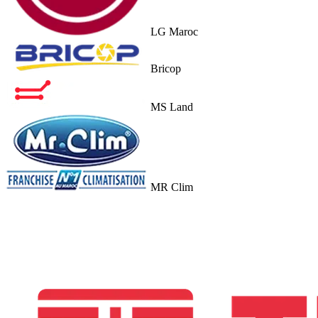
Bricop
MS Land
MR Clim