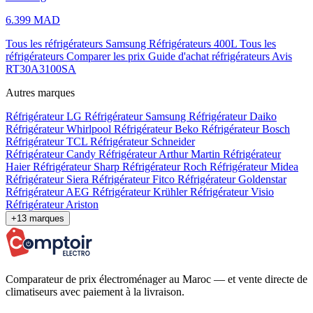
réfrigérateurs
Comparer les prix
Guide d'achat réfrigérateurs
Avis
RT30A3100SA
Autres marques
Réfrigérateur LG
Réfrigérateur Samsung
Réfrigérateur Daiko
Réfrigérateur Whirlpool
Réfrigérateur Beko
Réfrigérateur Bosch
Réfrigérateur TCL
Réfrigérateur Schneider
Réfrigérateur Candy
Réfrigérateur Arthur Martin
Réfrigérateur
Haier
Réfrigérateur Sharp
Réfrigérateur Roch
Réfrigérateur Midea
Réfrigérateur Siera
Réfrigérateur Fitco
Réfrigérateur Goldenstar
Réfrigérateur AEG
Réfrigérateur Krühler
Réfrigérateur Visio
Réfrigérateur Ariston
+13 marques
Comparateur de prix électroménager au Maroc — et vente directe de
climatiseurs avec paiement à la livraison.
Catégories
Climatiseurs
Chauffe-eau