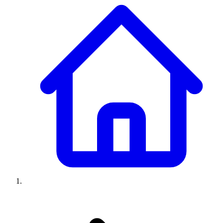
Climatiseurs
Machines à laver
Réfrigérateurs
Congélateurs
Chauffe-
eau
Ressources
Avis climatiseurs
Avis machines à laver
Avis réfrigérateurs
Avis
congélateurs
Guide climatiseur
Guide machine à laver
Guide
réfrigérateur
Guide congélateur
Congélateur poisson
Prix
climatiseurs
Prix machines à laver
Prix réfrigérateurs
Prix
congélateurs
Comparatifs
À propos
Contact
Prix climatiseurs
Prix machines à laver
Prix réfrigérateurs