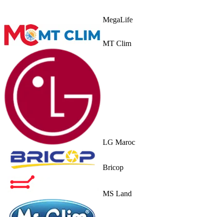
MegaLife
MT Clim
LG Maroc
Bricop
MS Land