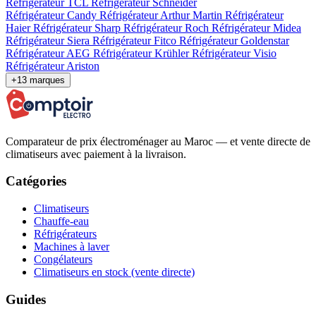
Réfrigérateur TCL
Réfrigérateur Schneider
Réfrigérateur Candy
Réfrigérateur Arthur Martin
Réfrigérateur
Haier
Réfrigérateur Sharp
Réfrigérateur Roch
Réfrigérateur Midea
Réfrigérateur Siera
Réfrigérateur Fitco
Réfrigérateur Goldenstar
Réfrigérateur AEG
Réfrigérateur Krühler
Réfrigérateur Visio
Réfrigérateur Ariston
+13 marques
Comparateur de prix électroménager au Maroc — et vente directe de
climatiseurs avec paiement à la livraison.
Catégories
Climatiseurs
Chauffe-eau
Réfrigérateurs
Machines à laver
Congélateurs
Climatiseurs en stock (vente directe)
Guides