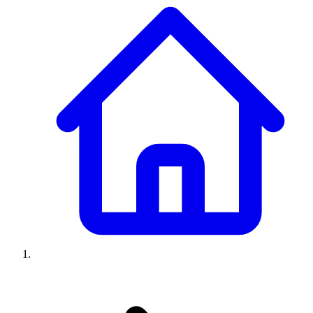
Climatiseurs
Machines à laver
Réfrigérateurs
Congélateurs
Chauffe-
eau
Ressources
Avis climatiseurs
Avis machines à laver
Avis réfrigérateurs
Avis
congélateurs
Guide climatiseur
Guide machine à laver
Guide
réfrigérateur
Guide congélateur
Congélateur poisson
Prix
climatiseurs
Prix machines à laver
Prix réfrigérateurs
Prix
congélateurs
Comparatifs
À propos
Contact
Prix climatiseurs
Prix machines à laver
Prix réfrigérateurs