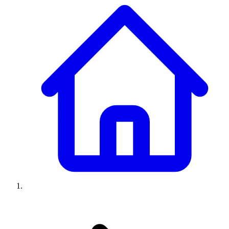
Climatiseurs
Machines à laver
Réfrigérateurs
Congélateurs
Chauffe-
eau
Ressources
Avis climatiseurs
Avis machines à laver
Avis réfrigérateurs
Avis
congélateurs
Guide climatiseur
Guide machine à laver
Guide
réfrigérateur
Guide congélateur
Congélateur poisson
Prix
climatiseurs
Prix machines à laver
Prix réfrigérateurs
Prix
congélateurs
Comparatifs
À propos
Contact
Prix climatiseurs
Prix machines à laver
Prix réfrigérateurs