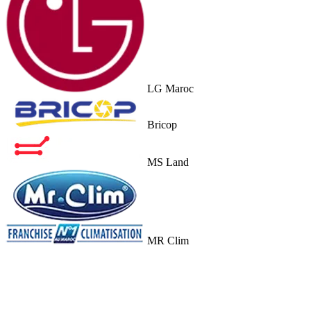
LG Maroc
Bricop
MS Land
MR Clim