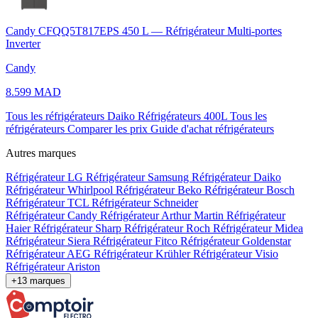
Candy CFQQ5T817EPS 450 L — Réfrigérateur Multi-portes
Inverter
Candy
8.599 MAD
Tous les réfrigérateurs Daiko
Réfrigérateurs 400L
Tous les
réfrigérateurs
Comparer les prix
Guide d'achat réfrigérateurs
Autres marques
Réfrigérateur LG
Réfrigérateur Samsung
Réfrigérateur Daiko
Réfrigérateur Whirlpool
Réfrigérateur Beko
Réfrigérateur Bosch
Réfrigérateur TCL
Réfrigérateur Schneider
Réfrigérateur Candy
Réfrigérateur Arthur Martin
Réfrigérateur
Haier
Réfrigérateur Sharp
Réfrigérateur Roch
Réfrigérateur Midea
Réfrigérateur Siera
Réfrigérateur Fitco
Réfrigérateur Goldenstar
Réfrigérateur AEG
Réfrigérateur Krühler
Réfrigérateur Visio
Réfrigérateur Ariston
+13 marques