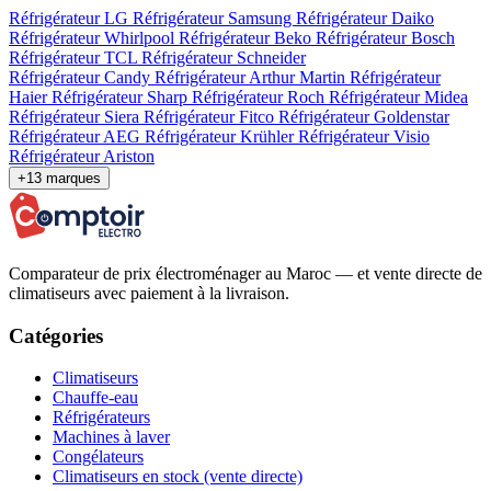
Réfrigérateur LG
Réfrigérateur Samsung
Réfrigérateur Daiko
Réfrigérateur Whirlpool
Réfrigérateur Beko
Réfrigérateur Bosch
Réfrigérateur TCL
Réfrigérateur Schneider
Réfrigérateur Candy
Réfrigérateur Arthur Martin
Réfrigérateur
Haier
Réfrigérateur Sharp
Réfrigérateur Roch
Réfrigérateur Midea
Réfrigérateur Siera
Réfrigérateur Fitco
Réfrigérateur Goldenstar
Réfrigérateur AEG
Réfrigérateur Krühler
Réfrigérateur Visio
Réfrigérateur Ariston
+13 marques
Comparateur de prix électroménager au Maroc — et vente directe de
climatiseurs avec paiement à la livraison.
Catégories
Climatiseurs
Chauffe-eau
Réfrigérateurs
Machines à laver
Congélateurs
Climatiseurs en stock (vente directe)