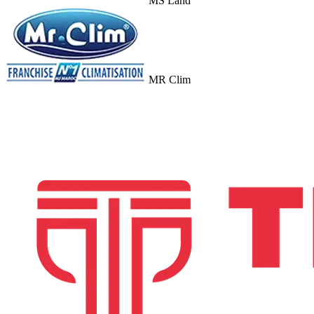
MS Land
MR Clim