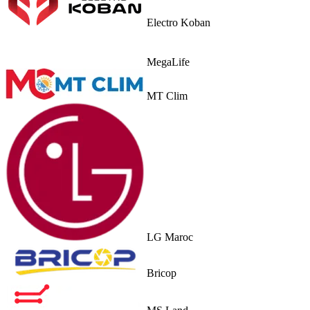
Electro Koban
MegaLife
MT Clim
LG Maroc
Bricop