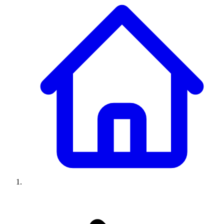
Climatiseurs
Machines à laver
Réfrigérateurs
Congélateurs
Chauffe-
eau
Ressources
Avis climatiseurs
Avis machines à laver
Avis réfrigérateurs
Avis
congélateurs
Guide climatiseur
Guide machine à laver
Guide
réfrigérateur
Guide congélateur
Congélateur poisson
Prix
climatiseurs
Prix machines à laver
Prix réfrigérateurs
Prix
congélateurs
Comparatifs
À propos
Contact
Prix climatiseurs
Prix machines à laver
Prix réfrigérateurs