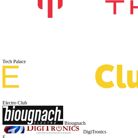
Tech Palace
Electro Club
Biougnach
DigiTronics
E