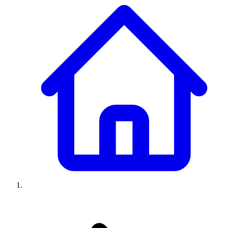
Climatiseurs
Machines à laver
Réfrigérateurs
Congélateurs
Chauffe-
eau
Ressources
Avis climatiseurs
Avis machines à laver
Avis réfrigérateurs
Avis
congélateurs
Guide climatiseur
Guide machine à laver
Guide
réfrigérateur
Guide congélateur
Congélateur poisson
Prix
climatiseurs
Prix machines à laver
Prix réfrigérateurs
Prix
congélateurs
Comparatifs
À propos
Contact
Prix climatiseurs
Prix machines à laver
Prix réfrigérateurs