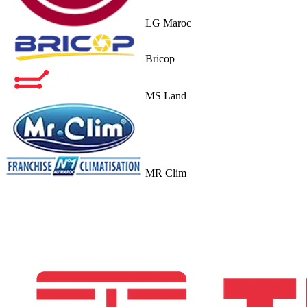
LG Maroc
Bricop
MS Land
MR Clim