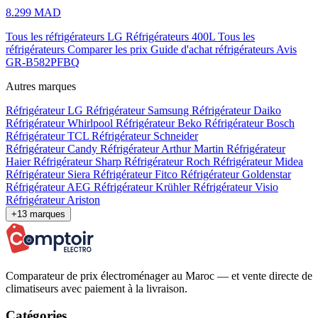
8.299 MAD
Tous les réfrigérateurs LG
Réfrigérateurs 400L
Tous les
réfrigérateurs
Comparer les prix
Guide d'achat réfrigérateurs
Avis
GR-B582PFBQ
Autres marques
Réfrigérateur LG
Réfrigérateur Samsung
Réfrigérateur Daiko
Réfrigérateur Whirlpool
Réfrigérateur Beko
Réfrigérateur Bosch
Réfrigérateur TCL
Réfrigérateur Schneider
Réfrigérateur Candy
Réfrigérateur Arthur Martin
Réfrigérateur
Haier
Réfrigérateur Sharp
Réfrigérateur Roch
Réfrigérateur Midea
Réfrigérateur Siera
Réfrigérateur Fitco
Réfrigérateur Goldenstar
Réfrigérateur AEG
Réfrigérateur Krühler
Réfrigérateur Visio
Réfrigérateur Ariston
+13 marques
Comparateur de prix électroménager au Maroc — et vente directe de
climatiseurs avec paiement à la livraison.
Catégories