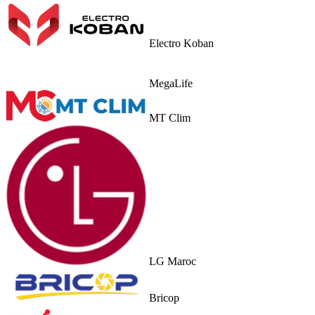
Electro Koban
MegaLife
MT Clim
LG Maroc
Bricop