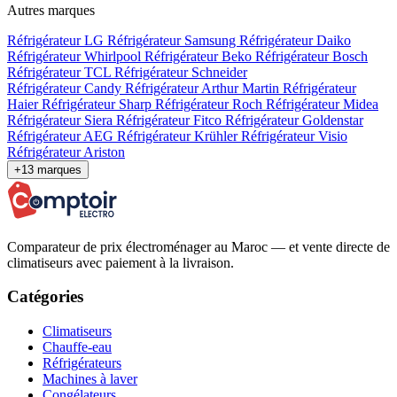
Autres marques
Réfrigérateur LG
Réfrigérateur Samsung
Réfrigérateur Daiko
Réfrigérateur Whirlpool
Réfrigérateur Beko
Réfrigérateur Bosch
Réfrigérateur TCL
Réfrigérateur Schneider
Réfrigérateur Candy
Réfrigérateur Arthur Martin
Réfrigérateur
Haier
Réfrigérateur Sharp
Réfrigérateur Roch
Réfrigérateur Midea
Réfrigérateur Siera
Réfrigérateur Fitco
Réfrigérateur Goldenstar
Réfrigérateur AEG
Réfrigérateur Krühler
Réfrigérateur Visio
Réfrigérateur Ariston
+13 marques
Comparateur de prix électroménager au Maroc — et vente directe de
climatiseurs avec paiement à la livraison.
Catégories
Climatiseurs
Chauffe-eau
Réfrigérateurs
Machines à laver
Congélateurs