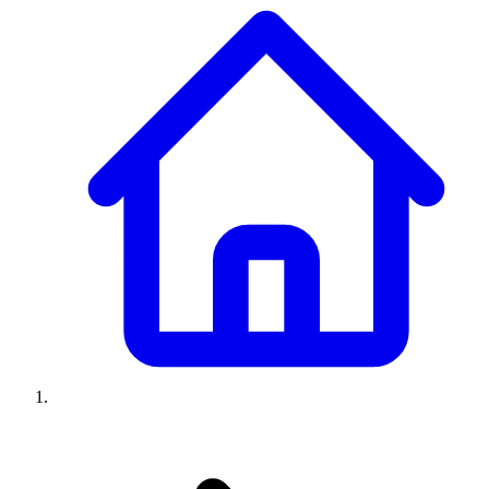
Climatiseurs
Machines à laver
Réfrigérateurs
Congélateurs
Chauffe-
eau
Ressources
Avis climatiseurs
Avis machines à laver
Avis réfrigérateurs
Avis
congélateurs
Guide climatiseur
Guide machine à laver
Guide
réfrigérateur
Guide congélateur
Congélateur poisson
Prix
climatiseurs
Prix machines à laver
Prix réfrigérateurs
Prix
congélateurs
Comparatifs
À propos
Contact
Prix climatiseurs
Prix machines à laver
Prix réfrigérateurs