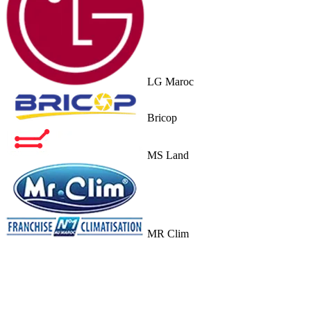
LG Maroc
Bricop
MS Land
MR Clim