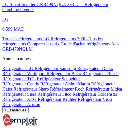
LG Smart Inverter GRB499NQLA 333 L — Réfrigérateur
Combiné Inverter
LG
6.599 MAD
Tous les réfrigérateurs LG
Réfrigérateurs 300L
Tous les
réfrigérateurs
Comparer les prix
Guide d'achat réfrigérateurs
Avis
GRB479NQLM
Autres marques
Réfrigérateur LG
Réfrigérateur Samsung
Réfrigérateur Daiko
Réfrigérateur Whirlpool
Réfrigérateur Beko
Réfrigérateur Bosch
Réfrigérateur TCL
Réfrigérateur Schneider
Réfrigérateur Candy
Réfrigérateur Arthur Martin
Réfrigérateur
Haier
Réfrigérateur Sharp
Réfrigérateur Roch
Réfrigérateur Midea
Réfrigérateur Siera
Réfrigérateur Fitco
Réfrigérateur Goldenstar
Réfrigérateur AEG
Réfrigérateur Krühler
Réfrigérateur Visio
Réfrigérateur Ariston
+13 marques