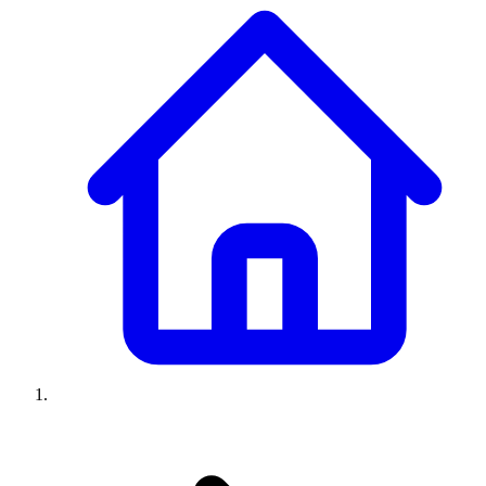
Climatiseurs
Machines à laver
Réfrigérateurs
Congélateurs
Chauffe-
eau
Ressources
Avis climatiseurs
Avis machines à laver
Avis réfrigérateurs
Avis
congélateurs
Guide climatiseur
Guide machine à laver
Guide
réfrigérateur
Guide congélateur
Congélateur poisson
Prix
climatiseurs
Prix machines à laver
Prix réfrigérateurs
Prix
congélateurs
Comparatifs
À propos
Contact
Prix climatiseurs
Prix machines à laver
Prix réfrigérateurs