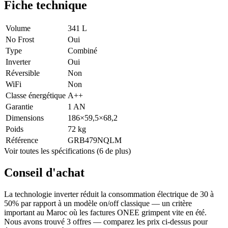
Fiche technique
Volume
341 L
No Frost
Oui
Type
Combiné
Inverter
Oui
Réversible
Non
WiFi
Non
Classe énergétique
A++
Garantie
1 AN
Dimensions
186×59,5×68,2
Poids
72 kg
Référence
GRB479NQLM
Voir toutes les spécifications (6 de plus)
Conseil d'achat
La technologie inverter réduit la consommation électrique de 30 à
50% par rapport à un modèle on/off classique — un critère
important au Maroc où les factures ONEE grimpent vite en été.
Nous avons trouvé 3 offres — comparez les prix ci-dessus pour