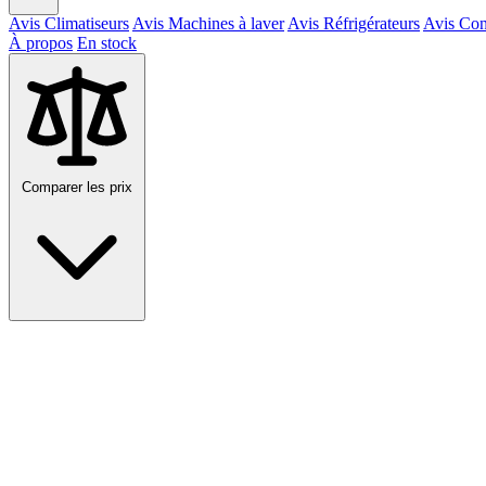
Avis Climatiseurs
Avis Machines à laver
Avis Réfrigérateurs
Avis Con
À propos
En stock
Comparer les prix