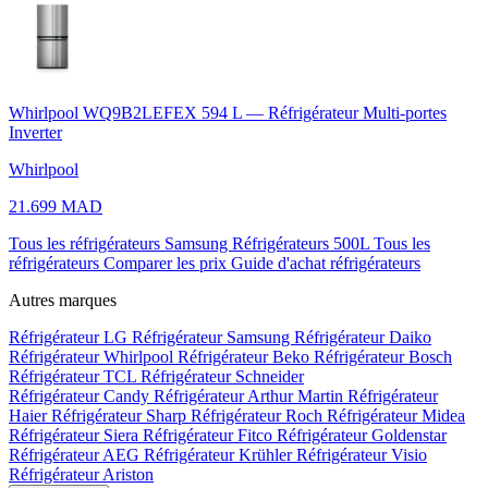
Whirlpool WQ9B2LEFEX 594 L — Réfrigérateur Multi-portes
Inverter
Whirlpool
21.699 MAD
Tous les réfrigérateurs Samsung
Réfrigérateurs 500L
Tous les
réfrigérateurs
Comparer les prix
Guide d'achat réfrigérateurs
Autres marques
Réfrigérateur LG
Réfrigérateur Samsung
Réfrigérateur Daiko
Réfrigérateur Whirlpool
Réfrigérateur Beko
Réfrigérateur Bosch
Réfrigérateur TCL
Réfrigérateur Schneider
Réfrigérateur Candy
Réfrigérateur Arthur Martin
Réfrigérateur
Haier
Réfrigérateur Sharp
Réfrigérateur Roch
Réfrigérateur Midea
Réfrigérateur Siera
Réfrigérateur Fitco
Réfrigérateur Goldenstar
Réfrigérateur AEG
Réfrigérateur Krühler
Réfrigérateur Visio
Réfrigérateur Ariston