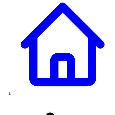
Climatiseurs
Machines à laver
Réfrigérateurs
Congélateurs
Chauffe-
eau
Ressources
Avis climatiseurs
Avis machines à laver
Avis réfrigérateurs
Avis
congélateurs
Guide climatiseur
Guide machine à laver
Guide
réfrigérateur
Guide congélateur
Congélateur poisson
Prix
climatiseurs
Prix machines à laver
Prix réfrigérateurs
Prix
congélateurs
Comparatifs
À propos
Contact
Prix climatiseurs
Prix machines à laver
Prix réfrigérateurs