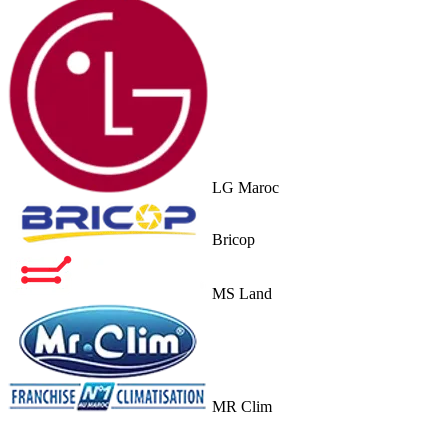
LG Maroc
Bricop
MS Land
MR Clim