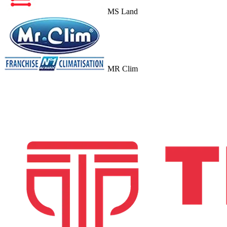
MS Land
MR Clim