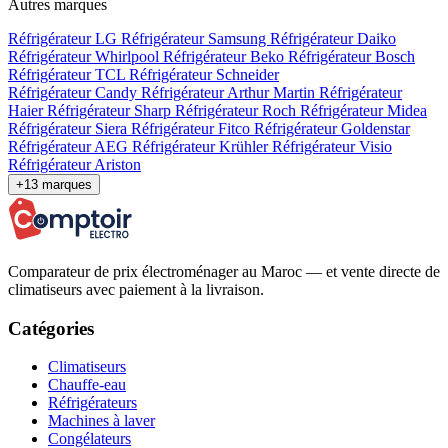
Autres marques
Réfrigérateur LG
Réfrigérateur Samsung
Réfrigérateur Daiko
Réfrigérateur Whirlpool
Réfrigérateur Beko
Réfrigérateur Bosch
Réfrigérateur TCL
Réfrigérateur Schneider
Réfrigérateur Candy
Réfrigérateur Arthur Martin
Réfrigérateur
Haier
Réfrigérateur Sharp
Réfrigérateur Roch
Réfrigérateur Midea
Réfrigérateur Siera
Réfrigérateur Fitco
Réfrigérateur Goldenstar
Réfrigérateur AEG
Réfrigérateur Krühler
Réfrigérateur Visio
Réfrigérateur Ariston
+13 marques
Comparateur de prix électroménager au Maroc — et vente directe de
climatiseurs avec paiement à la livraison.
Catégories
Climatiseurs
Chauffe-eau
Réfrigérateurs
Machines à laver
Congélateurs