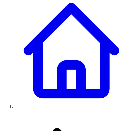
Climatiseurs
Machines à laver
Réfrigérateurs
Congélateurs
Chauffe-
eau
Ressources
Avis climatiseurs
Avis machines à laver
Avis réfrigérateurs
Avis
congélateurs
Guide climatiseur
Guide machine à laver
Guide
réfrigérateur
Guide congélateur
Congélateur poisson
Prix
climatiseurs
Prix machines à laver
Prix réfrigérateurs
Prix
congélateurs
Comparatifs
À propos
Contact
Prix climatiseurs
Prix machines à laver
Prix réfrigérateurs