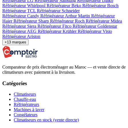
Réfrigérateur LG
Réfrigérateur Samsung
Réfrigérateur Daiko
Réfrigérateur Whirlpool
Réfrigérateur Beko
Réfrigérateur Bosch
Réfrigérateur TCL
Réfrigérateur Schneider
Réfrigérateur Candy
Réfrigérateur Arthur Martin
Réfrigérateur
Haier
Réfrigérateur Sharp
Réfrigérateur Roch
Réfrigérateur Midea
Réfrigérateur Siera
Réfrigérateur Fitco
Réfrigérateur Goldenstar
Réfrigérateur AEG
Réfrigérateur Krühler
Réfrigérateur Visio
Réfrigérateur Ariston
+13 marques
Comparateur de prix électroménager au Maroc — et vente directe de
climatiseurs avec paiement à la livraison.
Catégories
Climatiseurs
Chauffe-eau
Réfrigérateurs
Machines à laver
Congélateurs
Climatiseurs en stock (vente directe)