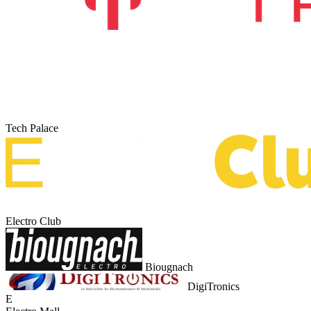
Tech Palace
Electro Club
Biougnach
DigiTronics
E