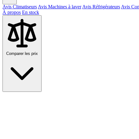
Avis Climatiseurs
Avis Machines à laver
Avis Réfrigérateurs
Avis Con
À propos
En stock
Comparer les prix