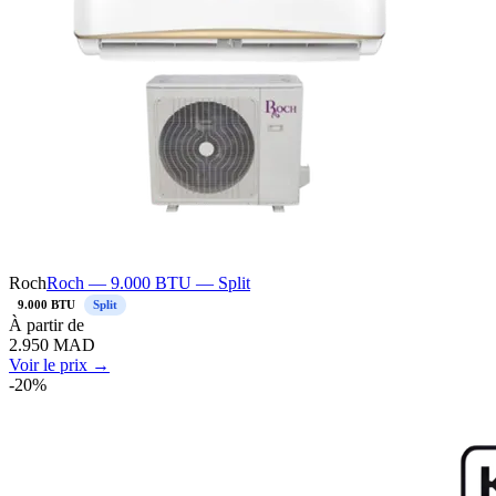
Roch
Roch — 9.000 BTU — Split
9.000 BTU
Split
À
partir de
2.950
MAD
Voir le prix →
-
20
%