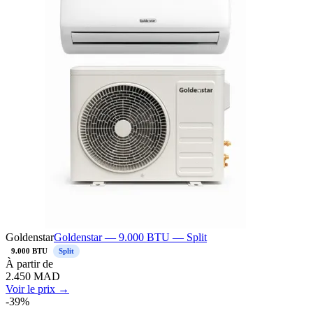
Goldenstar
Goldenstar — 9.000 BTU — Split
9.000 BTU
Split
À
partir de
2.450
MAD
Voir le prix →
-
39
%