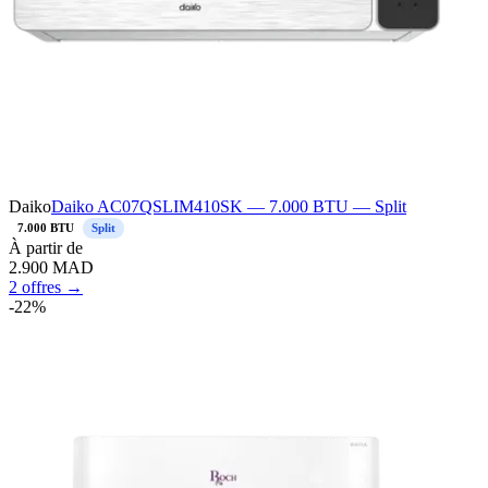
Daiko
Daiko AC07QSLIM410SK — 7.000 BTU — Split
7.000 BTU
Split
À
partir de
2.900
MAD
2 offres →
-
22
%