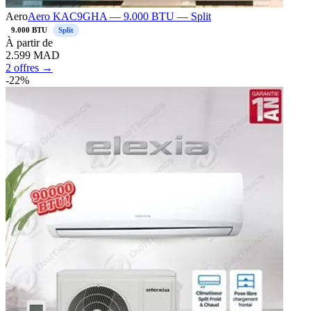
Aero
Aero KAC9GHA — 9.000 BTU — Split
9.000 BTU
Split
À
partir de
2.599
MAD
2 offres →
-
22
%