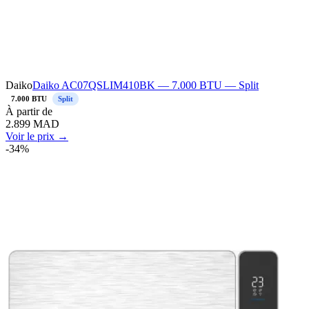
Daiko
Daiko AC07QSLIM410BK — 7.000 BTU — Split
7.000 BTU
Split
À
partir de
2.899
MAD
Voir le prix →
-
34
%