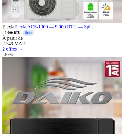
Elexia
Elexia ACS-1300 — 9.000 BTU — Split
9.000 BTU
Split
À
partir de
2.749
MAD
2 offres →
-
36
%