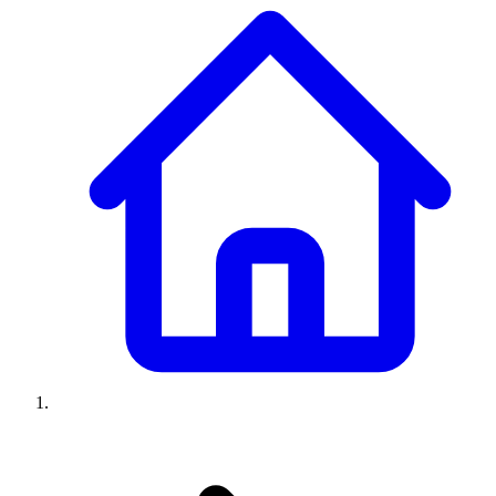
Climatiseurs
Machines à laver
Réfrigérateurs
Congélateurs
Chauffe-
eau
Ressources
Avis climatiseurs
Avis machines à laver
Avis réfrigérateurs
Avis
congélateurs
Guide climatiseur
Guide machine à laver
Guide
réfrigérateur
Guide congélateur
Congélateur poisson
Prix
climatiseurs
Prix machines à laver
Prix réfrigérateurs
Prix
congélateurs
Comparatifs
À propos
Contact
Prix climatiseurs
Prix machines à laver
Prix réfrigérateurs