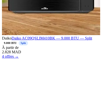
Daiko
Daiko AC09QSLIM410BK — 9.000 BTU — Split
9.000 BTU
Split
À
partir de
2.828
MAD
4 offres →