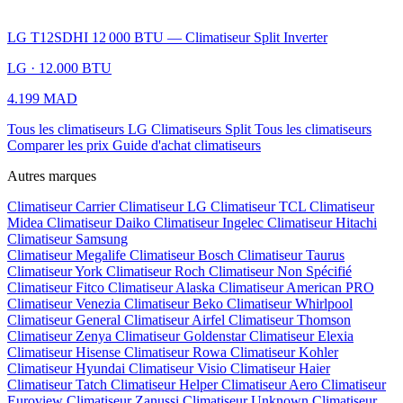
LG T12SDHI 12 000 BTU — Climatiseur Split Inverter
LG · 12.000 BTU
4.199 MAD
Tous les climatiseurs LG
Climatiseurs Split
Tous les climatiseurs
Comparer les prix
Guide d'achat climatiseurs
Autres marques
Climatiseur Carrier
Climatiseur LG
Climatiseur TCL
Climatiseur
Midea
Climatiseur Daiko
Climatiseur Ingelec
Climatiseur Hitachi
Climatiseur Samsung
Climatiseur Megalife
Climatiseur Bosch
Climatiseur Taurus
Climatiseur York
Climatiseur Roch
Climatiseur Non Spécifié
Climatiseur Fitco
Climatiseur Alaska
Climatiseur American PRO
Climatiseur Venezia
Climatiseur Beko
Climatiseur Whirlpool
Climatiseur General
Climatiseur Airfel
Climatiseur Thomson
Climatiseur Zenya
Climatiseur Goldenstar
Climatiseur Elexia
Climatiseur Hisense
Climatiseur Rowa
Climatiseur Kohler
Climatiseur Hyundai
Climatiseur Visio
Climatiseur Haier
Climatiseur Tatch
Climatiseur Helper
Climatiseur Aero
Climatiseur
Euroview
Climatiseur Zanussi
Climatiseur Unknown
Climatiseur