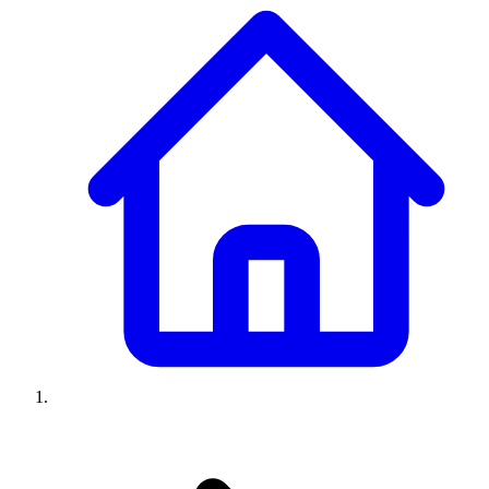
Climatiseurs
Machines à laver
Réfrigérateurs
Congélateurs
Chauffe-
eau
Ressources
Avis climatiseurs
Avis machines à laver
Avis réfrigérateurs
Avis
congélateurs
Guide climatiseur
Guide machine à laver
Guide
réfrigérateur
Guide congélateur
Congélateur poisson
Prix
climatiseurs
Prix machines à laver
Prix réfrigérateurs
Prix
congélateurs
Comparatifs
À propos
Contact
Prix climatiseurs
Prix machines à laver
Prix réfrigérateurs