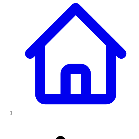
Climatiseurs
Machines à laver
Réfrigérateurs
Congélateurs
Chauffe-
eau
Ressources
Avis climatiseurs
Avis machines à laver
Avis réfrigérateurs
Avis
congélateurs
Guide climatiseur
Guide machine à laver
Guide
réfrigérateur
Guide congélateur
Congélateur poisson
Prix
climatiseurs
Prix machines à laver
Prix réfrigérateurs
Prix
congélateurs
Comparatifs
À propos
Contact
Prix climatiseurs
Prix machines à laver
Prix réfrigérateurs