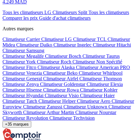
4.249 MAD
Tous les climatiseurs LG
Climatiseurs Split
Tous les climatiseurs
Comparer les prix
Guide d'achat climatiseurs
Autres marques
Climatiseur Carrier
Climatiseur LG
Climatiseur TCL
Climatiseur
Midea
Climatiseur Daiko
Climatiseur Ingelec
Climatiseur Hitachi
Climatiseur Samsung
Climatiseur Megalife
Climatiseur Bosch
Climatiseur Taurus
Climatiseur York
Climatiseur Roch
Climatiseur Non Spécifié
Climatiseur Fitco
Climatiseur Alaska
Climatiseur American PRO
Climatiseur Venezia
Climatiseur Beko
Climatiseur Whirlpool
Climatiseur General
Climatiseur Airfel
Climatiseur Thomson
Climatiseur Zenya
Climatiseur Goldenstar
Climatiseur Elexia
Climatiseur Hisense
Climatiseur Rowa
Climatiseur Kohler
Climatiseur Hyundai
Climatiseur Visio
Climatiseur Haier
Climatiseur Tatch
Climatiseur Helper
Climatiseur Aero
Climatiseur
Euroview
Climatiseur Zanussi
Climatiseur Unknown
Climatiseur
Skyworth
Climatiseur Arthur Martin
Climatiseur Nourstar
Climatiseur Revolution
Climatiseur Techvision
+35 marques