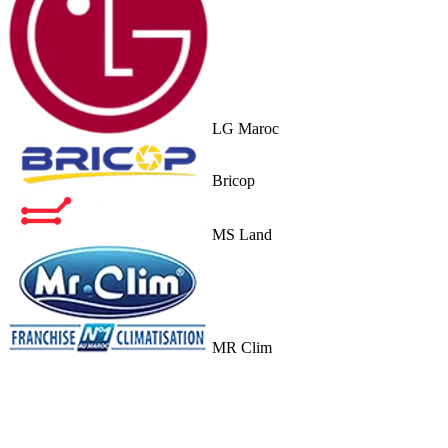
LG Maroc
Bricop
MS Land
MR Clim