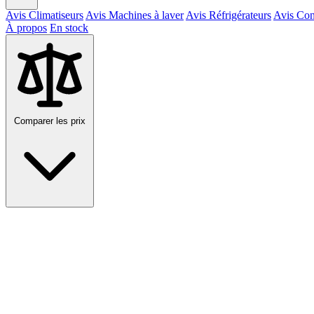
Avis Climatiseurs
Avis Machines à laver
Avis Réfrigérateurs
Avis Con
À propos
En stock
Comparer les prix