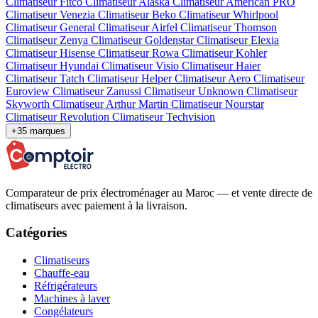
Climatiseur Fitco
Climatiseur Alaska
Climatiseur American PRO
Climatiseur Venezia
Climatiseur Beko
Climatiseur Whirlpool
Climatiseur General
Climatiseur Airfel
Climatiseur Thomson
Climatiseur Zenya
Climatiseur Goldenstar
Climatiseur Elexia
Climatiseur Hisense
Climatiseur Rowa
Climatiseur Kohler
Climatiseur Hyundai
Climatiseur Visio
Climatiseur Haier
Climatiseur Tatch
Climatiseur Helper
Climatiseur Aero
Climatiseur
Euroview
Climatiseur Zanussi
Climatiseur Unknown
Climatiseur
Skyworth
Climatiseur Arthur Martin
Climatiseur Nourstar
Climatiseur Revolution
Climatiseur Techvision
+35 marques
Comparateur de prix électroménager au Maroc — et vente directe de
climatiseurs avec paiement à la livraison.
Catégories
Climatiseurs
Chauffe-eau
Réfrigérateurs
Machines à laver
Congélateurs