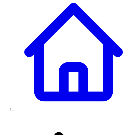
Climatiseurs
Machines à laver
Réfrigérateurs
Congélateurs
Chauffe-
eau
Ressources
Avis climatiseurs
Avis machines à laver
Avis réfrigérateurs
Avis
congélateurs
Guide climatiseur
Guide machine à laver
Guide
réfrigérateur
Guide congélateur
Congélateur poisson
Prix
climatiseurs
Prix machines à laver
Prix réfrigérateurs
Prix
congélateurs
Comparatifs
À propos
Contact
Prix climatiseurs
Prix machines à laver
Prix réfrigérateurs