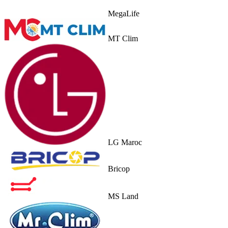
MegaLife
MT Clim
LG Maroc
Bricop
MS Land