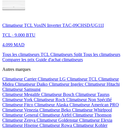
Climatiseur TCL VoxIN Inverter TAC-09CHSD/UG11I
TCL · 9.000 BTU
4.099 MAD
Tous les climatiseurs TCL
Climatiseurs Split
Tous les climatiseurs
Comparer les prix
Guide d'achat climatiseurs
Autres marques
Climatiseur Carrier
Climatiseur LG
Climatiseur TCL
Climatiseur
Midea
Climatiseur Daiko
Climatiseur Ingelec
Climatiseur Hitachi
Climatiseur Samsung
Climatiseur Megalife
Climatiseur Bosch
Climatiseur Taurus
Climatiseur York
Climatiseur Roch
Climatiseur Non Spécifié
Climatiseur Fitco
Climatiseur Alaska
Climatiseur American PRO
Climatiseur Venezia
Climatiseur Beko
Climatiseur Whirlpool
Climatiseur General
Climatiseur Airfel
Climatiseur Thomson
Climatiseur Zenya
Climatiseur Goldenstar
Climatiseur Elexia
Climatiseur Hisense
Climatiseur Rowa
Climatiseur Kohler