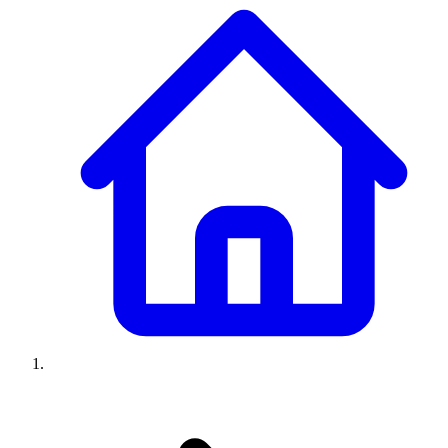
Climatiseurs
Machines à laver
Réfrigérateurs
Congélateurs
Chauffe-
eau
Ressources
Avis climatiseurs
Avis machines à laver
Avis réfrigérateurs
Avis
congélateurs
Guide climatiseur
Guide machine à laver
Guide
réfrigérateur
Guide congélateur
Congélateur poisson
Prix
climatiseurs
Prix machines à laver
Prix réfrigérateurs
Prix
congélateurs
Comparatifs
À propos
Contact
Prix climatiseurs
Prix machines à laver
Prix réfrigérateurs