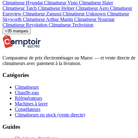
Climatiseur Hyundai
Climatiseur Visio
Climatiseur Haier
Climatiseur Tatch
Climatiseur Helper
Climatiseur Aero
Climatiseur
Euroview
Climatiseur Zanussi
Climatiseur Unknown
Climatiseur
Skyworth
Climatiseur Arthur Martin
Climatiseur Nourstar
Climatiseur Revolution
Climatiseur Techvision
+35 marques
Comparateur de prix électroménager au Maroc — et vente directe de
climatiseurs avec paiement à la livraison.
Catégories
Climatiseurs
Chauffe-eau
Réfrigérateurs
Machines à laver
Congélateurs
Climatiseurs en stock (vente directe)
Guides