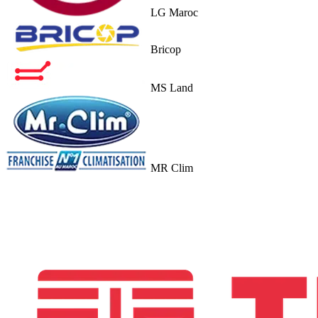
LG Maroc
Bricop
MS Land
MR Clim