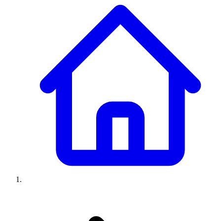
Climatiseurs
Machines à laver
Réfrigérateurs
Congélateurs
Chauffe-
eau
Ressources
Avis climatiseurs
Avis machines à laver
Avis réfrigérateurs
Avis
congélateurs
Guide climatiseur
Guide machine à laver
Guide
réfrigérateur
Guide congélateur
Congélateur poisson
Prix
climatiseurs
Prix machines à laver
Prix réfrigérateurs
Prix
congélateurs
Comparatifs
À propos
Contact
Prix climatiseurs
Prix machines à laver
Prix réfrigérateurs