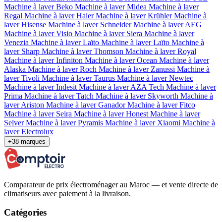
Machine à laver Beko
Machine à laver Midea
Machine à laver
Regal
Machine à laver Haier
Machine à laver Krühler
Machine à
laver Hisense
Machine à laver Schneider
Machine à laver AEG
Machine à laver Visio
Machine à laver Siera
Machine à laver
Venezia
Machine à laver Laïto
Machine à laver Laïto
Machine à
laver Sharp
Machine à laver Thomson
Machine à laver Royal
Machine à laver Infiniton
Machine à laver Ocean
Machine à laver
Alaska
Machine à laver Roch
Machine à laver Zanussi
Machine à
laver Tivoli
Machine à laver Taurus
Machine à laver Newtec
Machine à laver Indesit
Machine à laver AZA Tech
Machine à laver
Prima
Machine à laver Tatch
Machine à laver Skyworth
Machine à
laver Ariston
Machine à laver Ganador
Machine à laver Fitco
Machine à laver Seira
Machine à laver Honest
Machine à laver
Selver
Machine à laver Pyramis
Machine à laver Xiaomi
Machine à
laver Electrolux
+38 marques
Comparateur de prix électroménager au Maroc — et vente directe de
climatiseurs avec paiement à la livraison.
Catégories