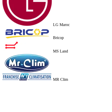
LG Maroc
Bricop
MS Land
MR Clim