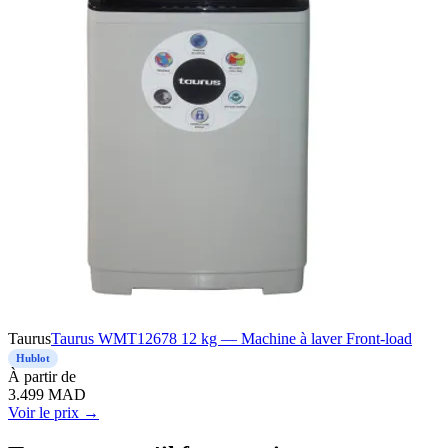
Taurus
Taurus WMT12678 12 kg — Machine à laver Front-load
Hublot
À
partir de
3.499
MAD
Voir le prix →