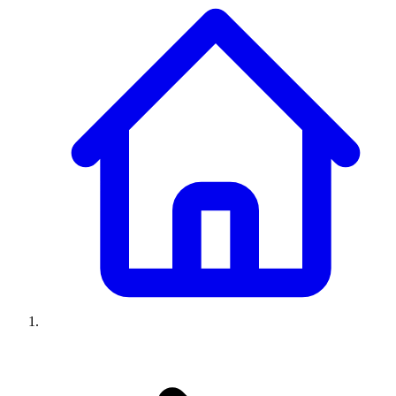
Climatiseurs
Machines à laver
Réfrigérateurs
Congélateurs
Chauffe-
eau
Ressources
Avis climatiseurs
Avis machines à laver
Avis réfrigérateurs
Avis
congélateurs
Guide climatiseur
Guide machine à laver
Guide
réfrigérateur
Guide congélateur
Congélateur poisson
Prix
climatiseurs
Prix machines à laver
Prix réfrigérateurs
Prix
congélateurs
Comparatifs
À propos
Contact
Prix climatiseurs
Prix machines à laver
Prix réfrigérateurs