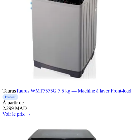
Taurus
Taurus WMT7575G 7,5 kg — Machine à laver Front-load
Hublot
À
partir de
2.299
MAD
Voir le prix →