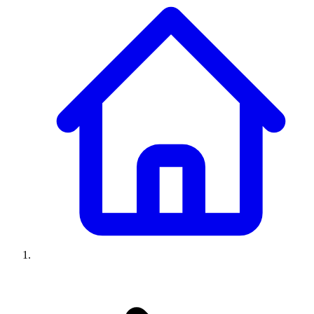
Climatiseurs
Machines à laver
Réfrigérateurs
Congélateurs
Chauffe-
eau
Ressources
Avis climatiseurs
Avis machines à laver
Avis réfrigérateurs
Avis
congélateurs
Guide climatiseur
Guide machine à laver
Guide
réfrigérateur
Guide congélateur
Congélateur poisson
Prix
climatiseurs
Prix machines à laver
Prix réfrigérateurs
Prix
congélateurs
Comparatifs
À propos
Contact
Prix climatiseurs
Prix machines à laver
Prix réfrigérateurs