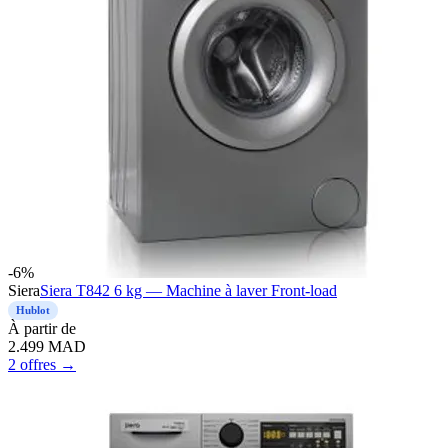
-
6
%
Siera
Siera T842 6 kg — Machine à laver Front-load
Hublot
À
partir de
2.499
MAD
2 offres →