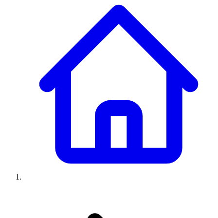
Climatiseurs
Machines à laver
Réfrigérateurs
Congélateurs
Chauffe-
eau
Ressources
Avis climatiseurs
Avis machines à laver
Avis réfrigérateurs
Avis
congélateurs
Guide climatiseur
Guide machine à laver
Guide
réfrigérateur
Guide congélateur
Congélateur poisson
Prix
climatiseurs
Prix machines à laver
Prix réfrigérateurs
Prix
congélateurs
Comparatifs
À propos
Contact
Prix climatiseurs
Prix machines à laver
Prix réfrigérateurs