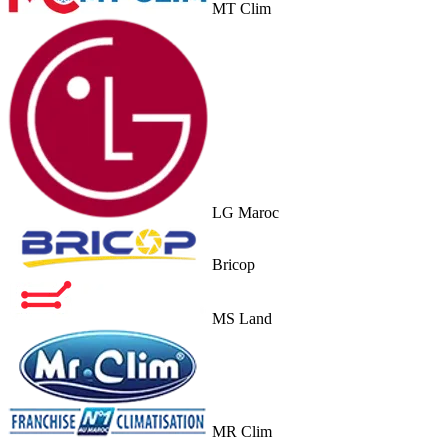
MT Clim
LG Maroc
Bricop
MS Land
MR Clim