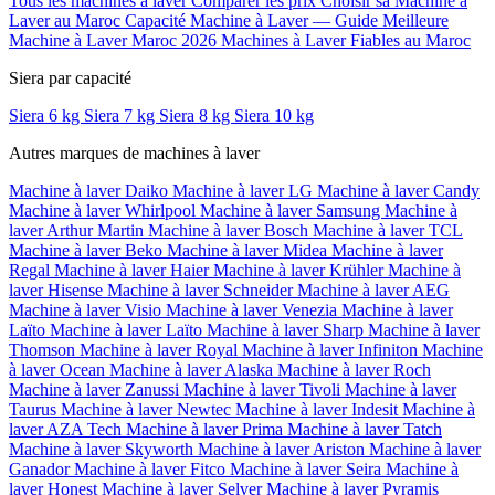
Tous les machines à laver
Comparer les prix
Choisir sa Machine à
Laver au Maroc
Capacité Machine à Laver — Guide
Meilleure
Machine à Laver Maroc 2026
Machines à Laver Fiables au Maroc
Siera par capacité
Siera 6 kg
Siera 7 kg
Siera 8 kg
Siera 10 kg
Autres marques de machines à laver
Machine à laver Daiko
Machine à laver LG
Machine à laver Candy
Machine à laver Whirlpool
Machine à laver Samsung
Machine à
laver Arthur Martin
Machine à laver Bosch
Machine à laver TCL
Machine à laver Beko
Machine à laver Midea
Machine à laver
Regal
Machine à laver Haier
Machine à laver Krühler
Machine à
laver Hisense
Machine à laver Schneider
Machine à laver AEG
Machine à laver Visio
Machine à laver Venezia
Machine à laver
Laïto
Machine à laver Laïto
Machine à laver Sharp
Machine à laver
Thomson
Machine à laver Royal
Machine à laver Infiniton
Machine
à laver Ocean
Machine à laver Alaska
Machine à laver Roch
Machine à laver Zanussi
Machine à laver Tivoli
Machine à laver
Taurus
Machine à laver Newtec
Machine à laver Indesit
Machine à
laver AZA Tech
Machine à laver Prima
Machine à laver Tatch
Machine à laver Skyworth
Machine à laver Ariston
Machine à laver
Ganador
Machine à laver Fitco
Machine à laver Seira
Machine à
laver Honest
Machine à laver Selver
Machine à laver Pyramis