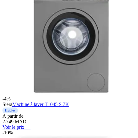
-
4
%
Siera
Machine à laver T1045 S 7K
Hublot
À
partir de
2.749
MAD
Voir le prix →
-
10
%