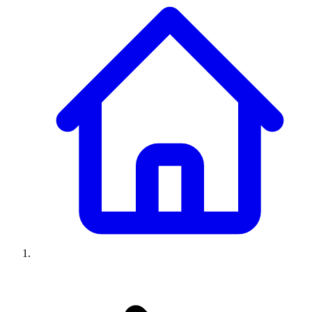
Climatiseurs
Machines à laver
Réfrigérateurs
Congélateurs
Chauffe-
eau
Ressources
Avis climatiseurs
Avis machines à laver
Avis réfrigérateurs
Avis
congélateurs
Guide climatiseur
Guide machine à laver
Guide
réfrigérateur
Guide congélateur
Congélateur poisson
Prix
climatiseurs
Prix machines à laver
Prix réfrigérateurs
Prix
congélateurs
Comparatifs
À propos
Contact
Prix climatiseurs
Prix machines à laver
Prix réfrigérateurs