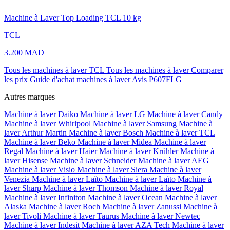
Machine à Laver Top Loading TCL 10 kg
TCL
3.200 MAD
Tous les machines à laver TCL
Tous les machines à laver
Comparer
les prix
Guide d'achat machines à laver
Avis P607FLG
Autres marques
Machine à laver Daiko
Machine à laver LG
Machine à laver Candy
Machine à laver Whirlpool
Machine à laver Samsung
Machine à
laver Arthur Martin
Machine à laver Bosch
Machine à laver TCL
Machine à laver Beko
Machine à laver Midea
Machine à laver
Regal
Machine à laver Haier
Machine à laver Krühler
Machine à
laver Hisense
Machine à laver Schneider
Machine à laver AEG
Machine à laver Visio
Machine à laver Siera
Machine à laver
Venezia
Machine à laver Laïto
Machine à laver Laïto
Machine à
laver Sharp
Machine à laver Thomson
Machine à laver Royal
Machine à laver Infiniton
Machine à laver Ocean
Machine à laver
Alaska
Machine à laver Roch
Machine à laver Zanussi
Machine à
laver Tivoli
Machine à laver Taurus
Machine à laver Newtec
Machine à laver Indesit
Machine à laver AZA Tech
Machine à laver