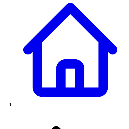
Climatiseurs
Machines à laver
Réfrigérateurs
Congélateurs
Chauffe-
eau
Ressources
Avis climatiseurs
Avis machines à laver
Avis réfrigérateurs
Avis
congélateurs
Guide climatiseur
Guide machine à laver
Guide
réfrigérateur
Guide congélateur
Congélateur poisson
Prix
climatiseurs
Prix machines à laver
Prix réfrigérateurs
Prix
congélateurs
Comparatifs
À propos
Contact
Prix climatiseurs
Prix machines à laver
Prix réfrigérateurs