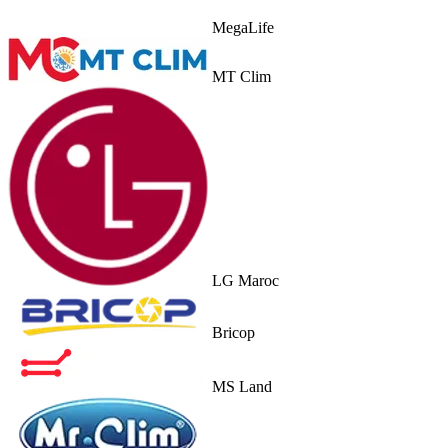
MegaLife
MT Clim
LG Maroc
Bricop
MS Land