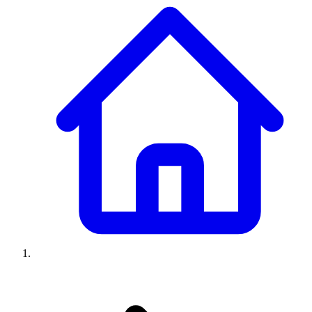
Climatiseurs
Machines à laver
Réfrigérateurs
Congélateurs
Chauffe-
eau
Ressources
Avis climatiseurs
Avis machines à laver
Avis réfrigérateurs
Avis
congélateurs
Guide climatiseur
Guide machine à laver
Guide
réfrigérateur
Guide congélateur
Congélateur poisson
Prix
climatiseurs
Prix machines à laver
Prix réfrigérateurs
Prix
congélateurs
Comparatifs
À propos
Contact
Prix climatiseurs
Prix machines à laver
Prix réfrigérateurs