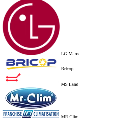
LG Maroc
Bricop
MS Land
MR Clim