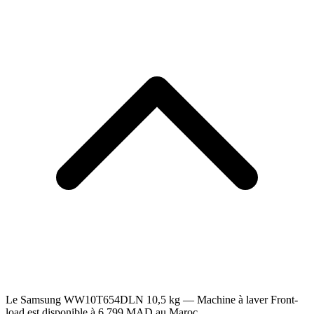
Le Samsung WW10T654DLN 10,5 kg — Machine à laver Front-
load est disponible à 6.799 MAD au Maroc.