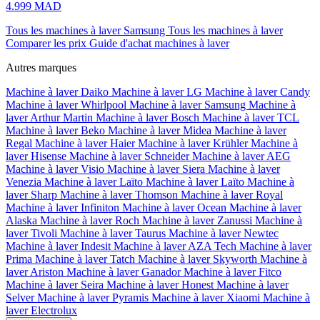
4.999 MAD
Tous les machines à laver Samsung
Tous les machines à laver
Comparer les prix
Guide d'achat machines à laver
Autres marques
Machine à laver Daiko
Machine à laver LG
Machine à laver Candy
Machine à laver Whirlpool
Machine à laver Samsung
Machine à
laver Arthur Martin
Machine à laver Bosch
Machine à laver TCL
Machine à laver Beko
Machine à laver Midea
Machine à laver
Regal
Machine à laver Haier
Machine à laver Krühler
Machine à
laver Hisense
Machine à laver Schneider
Machine à laver AEG
Machine à laver Visio
Machine à laver Siera
Machine à laver
Venezia
Machine à laver Laïto
Machine à laver Laïto
Machine à
laver Sharp
Machine à laver Thomson
Machine à laver Royal
Machine à laver Infiniton
Machine à laver Ocean
Machine à laver
Alaska
Machine à laver Roch
Machine à laver Zanussi
Machine à
laver Tivoli
Machine à laver Taurus
Machine à laver Newtec
Machine à laver Indesit
Machine à laver AZA Tech
Machine à laver
Prima
Machine à laver Tatch
Machine à laver Skyworth
Machine à
laver Ariston
Machine à laver Ganador
Machine à laver Fitco
Machine à laver Seira
Machine à laver Honest
Machine à laver
Selver
Machine à laver Pyramis
Machine à laver Xiaomi
Machine à
laver Electrolux