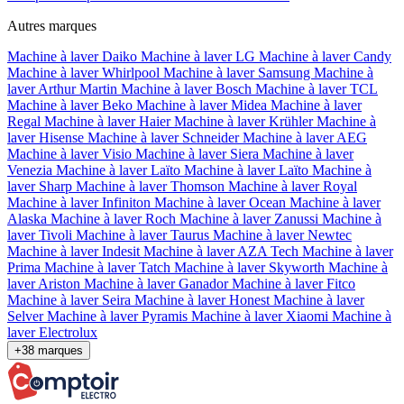
Autres marques
Machine à laver Daiko
Machine à laver LG
Machine à laver Candy
Machine à laver Whirlpool
Machine à laver Samsung
Machine à
laver Arthur Martin
Machine à laver Bosch
Machine à laver TCL
Machine à laver Beko
Machine à laver Midea
Machine à laver
Regal
Machine à laver Haier
Machine à laver Krühler
Machine à
laver Hisense
Machine à laver Schneider
Machine à laver AEG
Machine à laver Visio
Machine à laver Siera
Machine à laver
Venezia
Machine à laver Laïto
Machine à laver Laïto
Machine à
laver Sharp
Machine à laver Thomson
Machine à laver Royal
Machine à laver Infiniton
Machine à laver Ocean
Machine à laver
Alaska
Machine à laver Roch
Machine à laver Zanussi
Machine à
laver Tivoli
Machine à laver Taurus
Machine à laver Newtec
Machine à laver Indesit
Machine à laver AZA Tech
Machine à laver
Prima
Machine à laver Tatch
Machine à laver Skyworth
Machine à
laver Ariston
Machine à laver Ganador
Machine à laver Fitco
Machine à laver Seira
Machine à laver Honest
Machine à laver
Selver
Machine à laver Pyramis
Machine à laver Xiaomi
Machine à
laver Electrolux
+38 marques