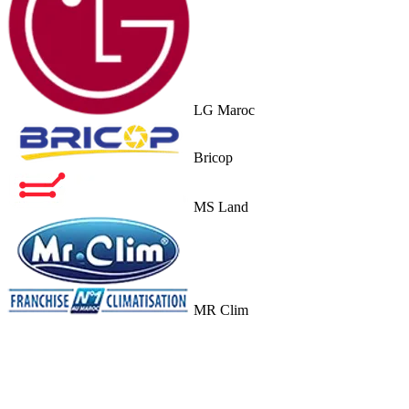
LG Maroc
Bricop
MS Land
MR Clim