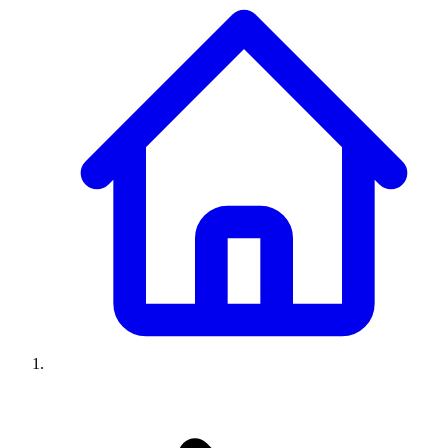
Climatiseurs
Machines à laver
Réfrigérateurs
Congélateurs
Chauffe-
eau
Ressources
Avis climatiseurs
Avis machines à laver
Avis réfrigérateurs
Avis
congélateurs
Guide climatiseur
Guide machine à laver
Guide
réfrigérateur
Guide congélateur
Congélateur poisson
Prix
climatiseurs
Prix machines à laver
Prix réfrigérateurs
Prix
congélateurs
Comparatifs
À propos
Contact
Prix climatiseurs
Prix machines à laver
Prix réfrigérateurs