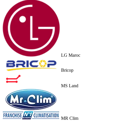
LG Maroc
Bricop
MS Land
MR Clim