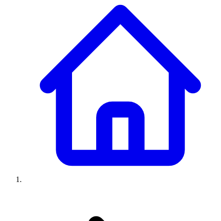
Climatiseurs
Machines à laver
Réfrigérateurs
Congélateurs
Chauffe-
eau
Ressources
Avis climatiseurs
Avis machines à laver
Avis réfrigérateurs
Avis
congélateurs
Guide climatiseur
Guide machine à laver
Guide
réfrigérateur
Guide congélateur
Congélateur poisson
Prix
climatiseurs
Prix machines à laver
Prix réfrigérateurs
Prix
congélateurs
Comparatifs
À propos
Contact
Prix climatiseurs
Prix machines à laver
Prix réfrigérateurs