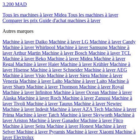
3.200 MAD
Tous les machines à laver Midea
Tous les machines à laver
Comparer les prix
Guide d'achat machines à laver
Autres marques
Machine à laver Daiko
Machine à laver LG
Machine à laver Candy
Machine à laver Whirlpool
Machine à laver Samsung
Machine à
laver Arthur Martin
Machine à laver Bosch
Machine à laver TCL
Machine à laver Beko
Machine à laver Midea
Machine à laver
Regal
Machine à laver Haier
Machine à laver Krühler
Machine à
laver Hisense
Machine à laver Schneider
Machine à laver AEG
Machine à laver Visio
Machine à laver Siera
Machine à laver
Venezia
Machine à laver Laïto
Machine à laver Laïto
Machine à
laver Sharp
Machine à laver Thomson
Machine à laver Royal
Machine à laver Infiniton
Machine à laver Ocean
Machine à laver
Alaska
Machine à laver Roch
Machine à laver Zanussi
Machine à
laver Tivoli
Machine à laver Taurus
Machine à laver Newtec
Machine à laver Indesit
Machine à laver AZA Tech
Machine à laver
Prima
Machine à laver Tatch
Machine à laver Skyworth
Machine à
laver Ariston
Machine à laver Ganador
Machine à laver Fitco
Machine à laver Seira
Machine à laver Honest
Machine à laver
Selver
Machine à laver Pyramis
Machine à laver Xiaomi
Machine à
laver Electrolux