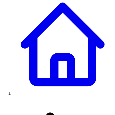
Climatiseurs
Machines à laver
Réfrigérateurs
Congélateurs
Chauffe-
eau
Ressources
Avis climatiseurs
Avis machines à laver
Avis réfrigérateurs
Avis
congélateurs
Guide climatiseur
Guide machine à laver
Guide
réfrigérateur
Guide congélateur
Congélateur poisson
Prix
climatiseurs
Prix machines à laver
Prix réfrigérateurs
Prix
congélateurs
Comparatifs
À propos
Contact
Prix climatiseurs
Prix machines à laver
Prix réfrigérateurs