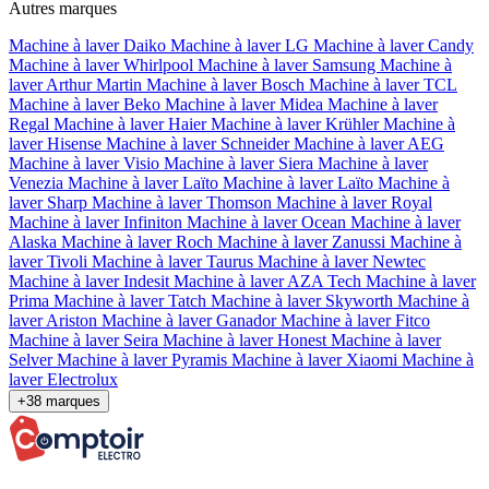
Autres marques
Machine à laver Daiko
Machine à laver LG
Machine à laver Candy
Machine à laver Whirlpool
Machine à laver Samsung
Machine à
laver Arthur Martin
Machine à laver Bosch
Machine à laver TCL
Machine à laver Beko
Machine à laver Midea
Machine à laver
Regal
Machine à laver Haier
Machine à laver Krühler
Machine à
laver Hisense
Machine à laver Schneider
Machine à laver AEG
Machine à laver Visio
Machine à laver Siera
Machine à laver
Venezia
Machine à laver Laïto
Machine à laver Laïto
Machine à
laver Sharp
Machine à laver Thomson
Machine à laver Royal
Machine à laver Infiniton
Machine à laver Ocean
Machine à laver
Alaska
Machine à laver Roch
Machine à laver Zanussi
Machine à
laver Tivoli
Machine à laver Taurus
Machine à laver Newtec
Machine à laver Indesit
Machine à laver AZA Tech
Machine à laver
Prima
Machine à laver Tatch
Machine à laver Skyworth
Machine à
laver Ariston
Machine à laver Ganador
Machine à laver Fitco
Machine à laver Seira
Machine à laver Honest
Machine à laver
Selver
Machine à laver Pyramis
Machine à laver Xiaomi
Machine à
laver Electrolux
+38 marques