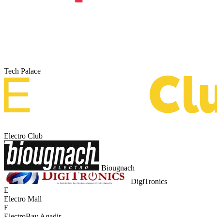
Tech Palace
Electro Club
Biougnach
DigiTronics
E
Electro Mall
E
ElectroBay Agadir