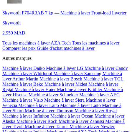
Skyworth F704R3AB 7 kg — Machine à laver Front-load Inverter
Skyworth
2.950 MAD
Tous les machines à laver AZA Tech
Tous les machines à laver
Comparer les prix
Guide d'achat machines à laver
Autres marques
Machine à laver Daiko
Machine à laver LG
Machine à laver Candy
Machine à laver Whirlpool
Machine à laver Samsung
Machine à
laver Arthur Martin
Machine à laver Bosch
Machine à laver TCL
Machine à laver Beko
Machine à laver Midea
Machine à laver
Regal
Machine à laver Haier
Machine à laver Krühler
Machine à
laver Hisense
Machine à laver Schneider
Machine à laver AEG
Machine à laver Visio
Machine à laver Siera
Machine à laver
Venezia
Machine à laver Laïto
Machine à laver Laïto
Machine à
laver Sharp
Machine à laver Thomson
Machine à laver Royal
Machine à laver Infiniton
Machine à laver Ocean
Machine à laver
Alaska
Machine à laver Roch
Machine à laver Zanussi
Machine à
laver Tivoli
Machine à laver Taurus
Machine à laver Newtec
Machine à laver Indesit
Machine à laver AZA Tech
Machine à laver