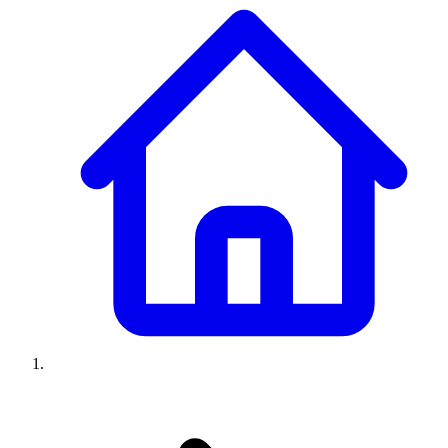
Climatiseurs
Machines à laver
Réfrigérateurs
Congélateurs
Chauffe-
eau
Ressources
Avis climatiseurs
Avis machines à laver
Avis réfrigérateurs
Avis
congélateurs
Guide climatiseur
Guide machine à laver
Guide
réfrigérateur
Guide congélateur
Congélateur poisson
Prix
climatiseurs
Prix machines à laver
Prix réfrigérateurs
Prix
congélateurs
Comparatifs
À propos
Contact
Prix climatiseurs
Prix machines à laver
Prix réfrigérateurs