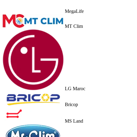
MegaLife
MT Clim
LG Maroc
Bricop
MS Land